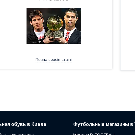
30 березня 2016
Повна версія статті
ная обувь в Киеве
Футбольные магазины в 
бувь для футзала
Магазин D-FOOTBALL