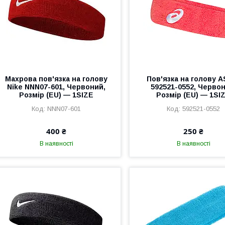
Махрова пов'язка на голову
Пов'язка на голову A
Nike NNN07-601, Червоний,
592521-0552, Червон
Розмір (EU) — 1SIZE
Розмір (EU) — 1SI
NNN07-601
592521-0552
400 ₴
250 ₴
В наявності
В наявності