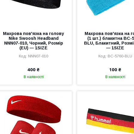
Махрова пов'язка на голову
Махрова пов'язка на 
Nike Swoosh Headband
(1 шт.) блакитна BC-
NNN07-010, Чорний, Розмір
BLU, Блакитний, Розмі
(EU) — 1SIZE
— 1SIZE
NNN07-010
BC-5760-BLU
400 ₴
100 ₴
В наявності
В наявності