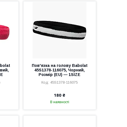
bolat
Пов'язка на голову Babolat
евий,
45S1378-116075, Чорний,
ZE
Розмір (EU) — 1SIZE
6
45S1378-116075
180 ₴
В наявності