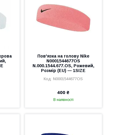
ахрова
Пов'язка на голову Nike
ий,
N0001544677OS
ZE
N.000.1544.677.OS, Рожевий,
Розмір (EU) — 1SIZE
N0001544677OS
400 ₴
В наявності