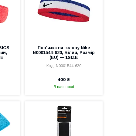
SICS
Пов'язка на голову Nike
ий,
N0001544-620, Білий, Розмір
ZE
(EU) — 1SIZE
N0001544-620
400 ₴
В наявності