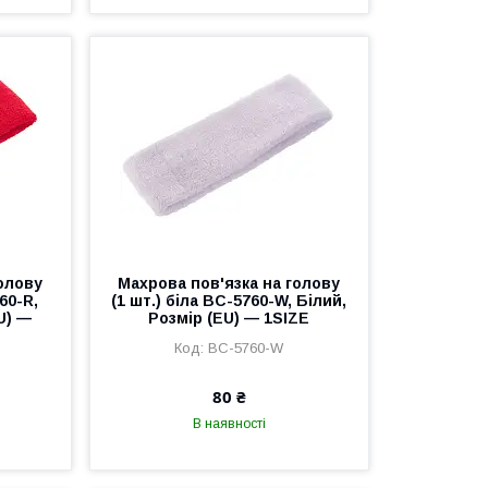
голову
Махрова пов'язка на голову
60-R,
(1 шт.) біла BC-5760-W, Білий,
U) —
Розмір (EU) — 1SIZE
BC-5760-W
80 ₴
В наявності