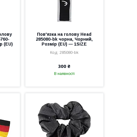
голову
Пов'язка на голову Head
5760-
285080-bk чорна, Чорний,
р (EU)
Розмір (EU) — 1SIZE
285080-bk
300 ₴
В наявності