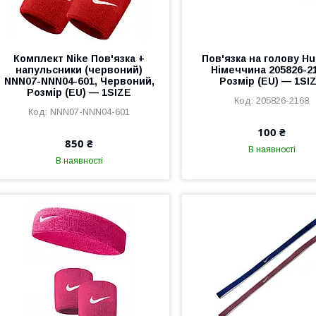
Комплект Nike Пов'язка +
Пов'язка на голову Н
напульсники (червоний)
Німеччина 205826-21
NNN07-NNN04-601, Червоний,
Розмір (EU) — 1SI
Розмір (EU) — 1SIZE
205826-2168
NNN07-NNN04-601
100 ₴
850 ₴
В наявності
В наявності