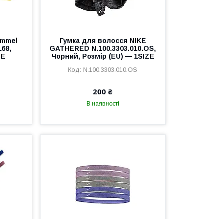
ummel
Гумка для волосся NIKE
68,
GATHERED N.100.3303.010.OS,
ZE
Чорний, Розмір (EU) — 1SIZE
N.100.3303.010.OS
200 ₴
В наявності