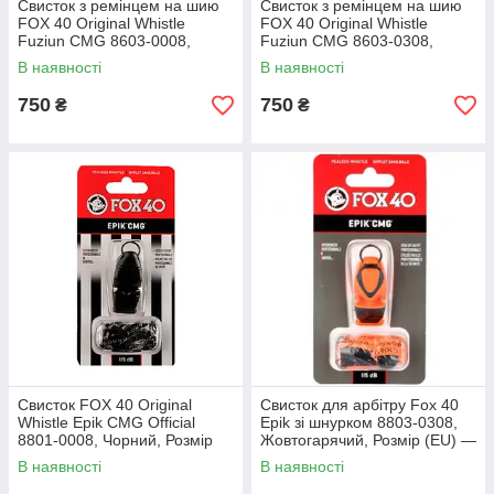
Свисток з ремінцем на шию
Свисток з ремінцем на шию
FOX 40 Original Whistle
FOX 40 Original Whistle
Fuziun CMG 8603-0008,
Fuziun CMG 8603-0308,
Чорний, Розмір (EU) — 1SIZE
Жовтогарячий, Розмір (EU) —
В наявності
В наявності
1SIZE
750
750
₴
₴
Свисток FOX 40 Original
Свисток для арбітру Fox 40
Whistle Epik CMG Official
Epik зі шнурком 8803-0308,
8801-0008, Чорний, Розмір
Жовтогарячий, Розмір (EU) —
(EU) — 1SIZE
1SIZE
В наявності
В наявності