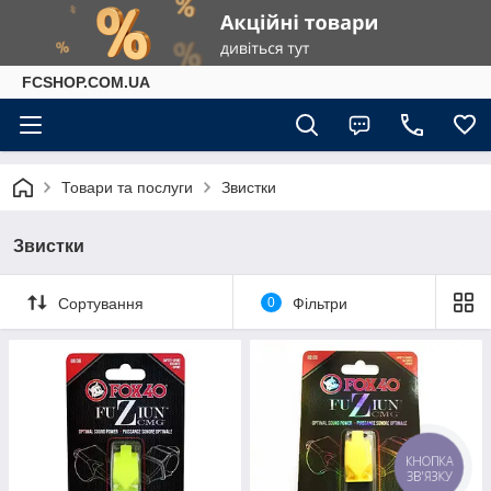
FCSHOP.COM.UA
Товари та послуги
Звистки
Звистки
Сортування
0
Фільтри
КНОПКА
ЗВ'ЯЗКУ