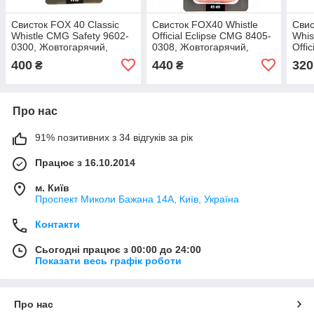
Свисток FOX 40 Classic
Свисток FOX40 Whistle
Свис
Whistle CMG Safety 9602-
Official Eclipse CMG 8405-
Whis
0300, Жовтогарячий,
0308, Жовтогарячий,
Offi
Розмір (EU) — 1SIZE
Розмір (EU) — 1SIZE
Чорн
400
440
320
₴
₴
1SI
Про нас
91% позитивних з 34 відгуків за рік
Працює з 16.10.2014
м. Київ
Проспект Миколи Бажана 14А, Київ, Україна
Контакти
Сьогодні працює з 00:00 до 24:00
Показати весь графік роботи
Про нас