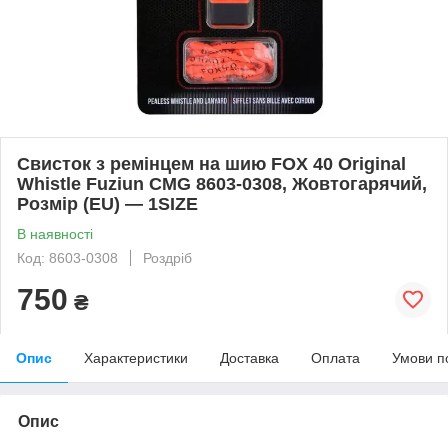
Свисток з ремінцем на шию FOX 40 Original
Whistle Fuziun CMG 8603-0308, Жовтогарячий,
Розмір (EU) — 1SIZE
В наявності
Код: 8603-0308
Роздріб
750
₴
Опис
Характеристики
Доставка
Оплата
Умови п
Опис