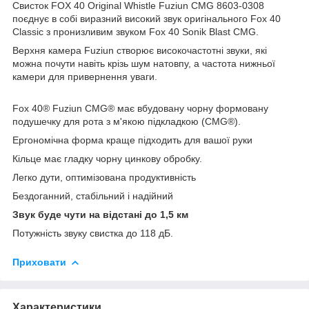
Свисток FOX 40 Original Whistle Fuziun CMG 8603-0308
поєднує в собі виразний високий звук оригінального Fox 40
Classic з пронизливим звуком Fox 40 Sonik Blast CMG.
Верхня камера Fuziun створює високочастотні звуки, які
можна почути навіть крізь шум натовпу, а частота нижньої
камери для привернення уваги.
Fox 40® Fuziun CMG® має вбудовану чорну формовану
подушечку для рота з м'якою підкладкою (CMG®).
Ергономічна форма краще підходить для вашої руки
Кільце має гладку чорну цинкову обробку.
Легко дути, оптимізована продуктивність
Бездоганний, стабільний і надійний
Звук буде чути на відстані до 1,5 км
Потужність звуку свистка до 118 дБ.
Приховати
Характеристики