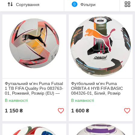
Сортування
0
Фільтри
Футзальний м'яч Puma Futsal
Футбольний м'яч Puma
1 TB FIFA Quality Pro 083763-
ORBITA 4 HYB FIFA BASIC
01, Рожевий, Розмір (EU) —
084326-01, Білий, Розмір
FUTSAL
(EU) — 5
В наявності
В наявності
1 150
1 600
₴
₴