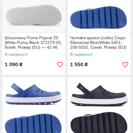
Шльопанці Puma Popcat 20
Чоловічі крокси (сабо) Coqui
White-Puma Black 372279-02,
Elemental Blue/White 6451-
Білий, Розмір (EU) — 42 46
100-5032, Синій, Розмір (EU)
— 44 42
В наявності
В наявності
1 090
1 550
₴
₴