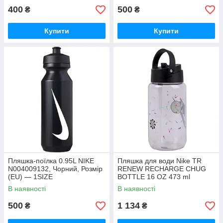
400
500
₴
₴
Купити
Купити
Пляшка-поїлка 0.95L NIKE
Пляшка для води Nike TR
N004009132, Чорний, Розмір
RENEW RECHARGE CHUG
(EU) — 1SIZE
BOTTLE 16 OZ 473 ml
прозора N.100.7634.968.16,
В наявності
В наявності
Білий, Розмір
500
1 134
₴
₴