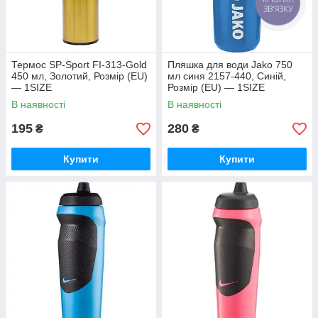
КНОПКА
ЗВ'ЯЗКУ
Термос SP-Sport FI-313-Gold
Пляшка для води Jako 750
450 мл, Золотий, Розмір (EU)
мл синя 2157-440, Синій,
— 1SIZE
Розмір (EU) — 1SIZE
В наявності
В наявності
195
280
₴
₴
Купити
Купити