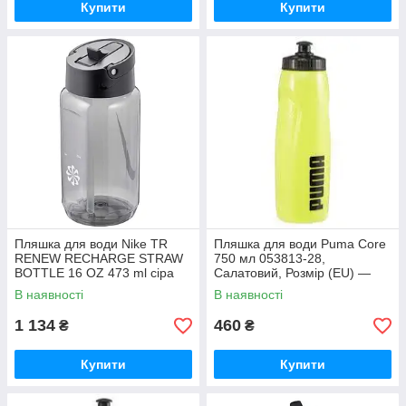
Купити
Купити
Пляшка для води Nike TR
Пляшка для води Puma Core
RENEW RECHARGE STRAW
750 мл 053813-28,
BOTTLE 16 OZ 473 ml сіра
Салатовий, Розмір (EU) —
N.100.7640.072.16, Білий,
1SIZE
В наявності
В наявності
Розмір (EU)
1 134
460
₴
₴
Купити
Купити