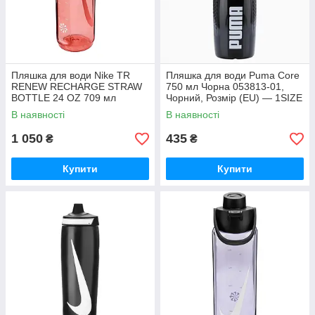
Пляшка для води Nike TR
Пляшка для води Puma Core
RENEW RECHARGE STRAW
750 мл Чорна 053813-01,
BOTTLE 24 OZ 709 мл
Чорний, Розмір (EU) — 1SIZE
коралова N.100.7642.819.24,
В наявності
В наявності
Червоний
1 050
435
₴
₴
Купити
Купити