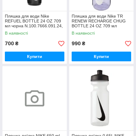
Пляшка для води Nike
Пляшка для води Nike TR
REFUEL BOTTLE 24 OZ 709
RENEW RECHARGE CHUG
мл чорна N.100.7666.091.24,
BOTTLE 24 OZ 709 мл
Чорний, Розмір (EU) — 1SIZE
фіолетова
В наявності
В наявності
N.100.7636.503.24,
Фіолетовий,
700
990
₴
₴
Купити
Купити
Пляшка-поїлка NIKE 650 ml.
Пляшка-поїлка 0.65L NIKE