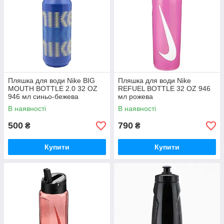
Пляшка для води Nike BIG
Пляшка для води Nike
MOUTH BOTTLE 2.0 32 OZ
REFUEL BOTTLE 32 OZ 946
946 мл синьо-бежева
мл рожева
N.000.0041.447.32, Синій,
N.100.7667.634.32, Рожевий,
В наявності
В наявності
Розмір (EU) —
Розмір (EU) — 1SIZE
500
790
₴
₴
Купити
Купити