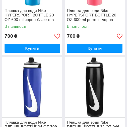
Пляшка для води Nike
Пляшка для води Nike
HYPERSPORT BOTTLE 20
HYPERSPORT BOTTLE 20
OZ 600 ml чорно-блакитна
OZ 600 ml рожево-чорна
N.100.0717.459.20, Синій,
N.100.0717.663.20, Рожевий,
В наявності
В наявності
Розмір (EU) —
Розмір (EU) —
700
700
₴
₴
Купити
Купити
Пляшка для води Nike
Пляшка для води Nike
REFUEL BOTTLE 24 OZ 709
REFUEL BOTTLE 32 OZ 946