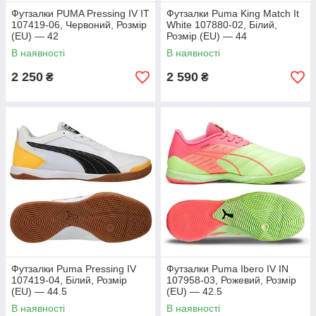
Футзалки PUMA Pressing IV IT
Футзалки Puma King Match It
107419-06, Червоний, Розмір
White 107880-02, Білий,
(EU) — 42
Розмір (EU) — 44
В наявності
В наявності
2 250
2 590
₴
₴
Футзалки Puma Pressing IV
Футзалки Puma Ibero IV IN
107419-04, Білий, Розмір
107958-03, Рожевий, Розмір
(EU) — 44.5
(EU) — 42.5
В наявності
В наявності