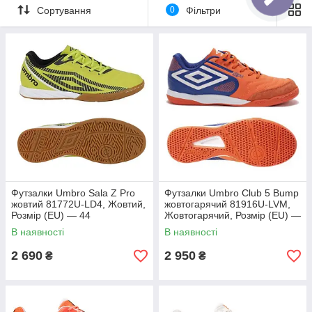
Сортування
0
Фільтри
Футзалки Umbro Sala Z Pro
Футзалки Umbro Club 5 Bump
жовтий 81772U-LD4, Жовтий,
жовтогарячий 81916U-LVM,
Розмір (EU) — 44
Жовтогарячий, Розмір (EU) —
43
В наявності
В наявності
2 690
2 950
₴
₴