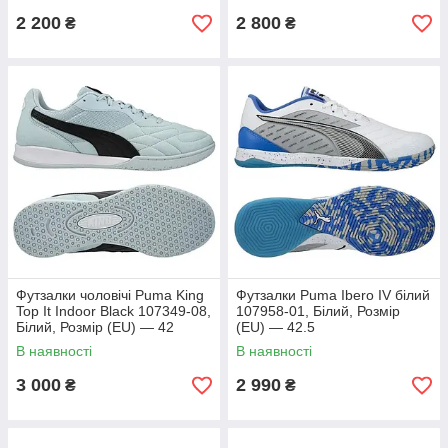
2 200
2 800
₴
₴
Футзалки чоловічі Puma King
Футзалки Puma Ibero IV білий
Top It Indoor Black 107349-08,
107958-01, Білий, Розмір
Білий, Розмір (EU) — 42
(EU) — 42.5
В наявності
В наявності
3 000
2 990
₴
₴