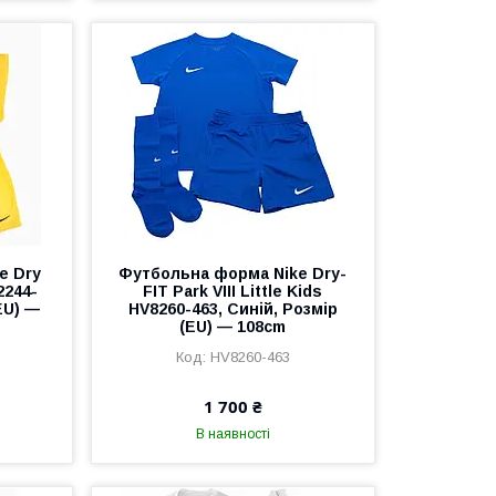
e Dry
Футбольна форма Nike Dry-
2244-
FIT Park VIII Little Kids
EU) —
HV8260-463, Синій, Розмір
(EU) — 108cm
HV8260-463
1 700 ₴
В наявності