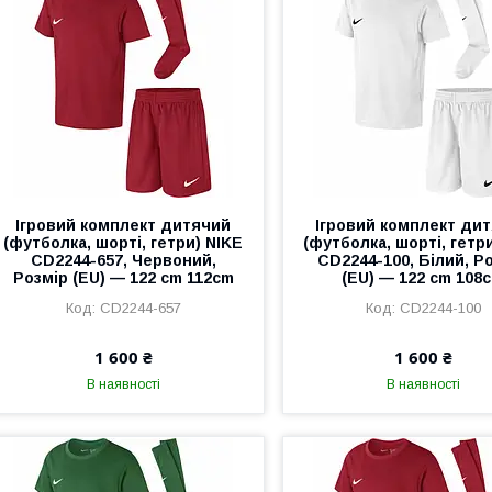
Ігровий комплект дитячий
Ігровий комплект ди
(футболка, шорті, гетри) NIKE
(футболка, шорті, гетр
CD2244-657, Червоний,
CD2244-100, Білий, Р
Розмір (EU) — 122 cm 112cm
(EU) — 122 cm 108
CD2244-657
CD2244-100
1 600 ₴
1 600 ₴
В наявності
В наявності