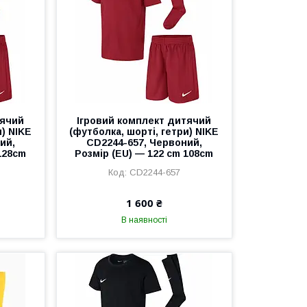
тячий
Ігровий комплект дитячий
и) NIKE
(футболка, шорті, гетри) NIKE
ий,
CD2244-657, Червоний,
128cm
Розмір (EU) — 122 cm 108cm
CD2244-657
1 600 ₴
В наявності