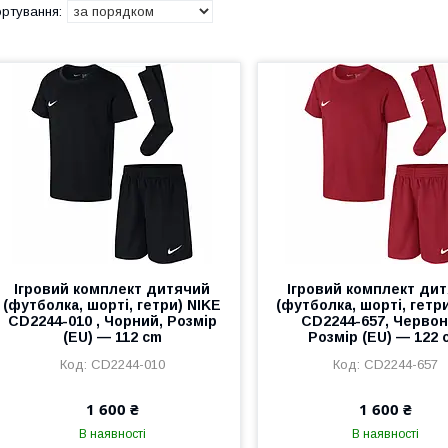
Ігровий комплект дитячий
Ігровий комплект ди
(футболка, шорті, гетри) NIKE
(футболка, шорті, гетр
CD2244-010 , Чорний, Розмір
CD2244-657, Червон
(EU) — 112 cm
Розмір (EU) — 122 
CD2244-010
CD2244-657
1 600 ₴
1 600 ₴
В наявності
В наявності