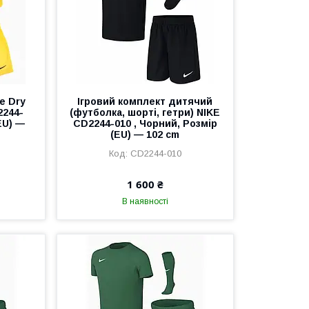
e Dry
Ігровий комплект дитячий
2244-
(футболка, шорті, гетри) NIKE
EU) —
CD2244-010 , Чорний, Розмір
(EU) — 102 cm
CD2244-010
1 600 ₴
В наявності