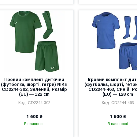
Ігровий комплект дитячий
Ігровий комплект ди
(футболка, шорті, гетри) NIKE
(футболка, шорті, гетр
CD2244-302, Зелений, Розмір
CD2244-463, Синій, Р
(EU) — 122 cm
(EU) — 128 cm
CD2244-302
CD2244-463
1 600 ₴
1 600 ₴
В наявності
В наявності