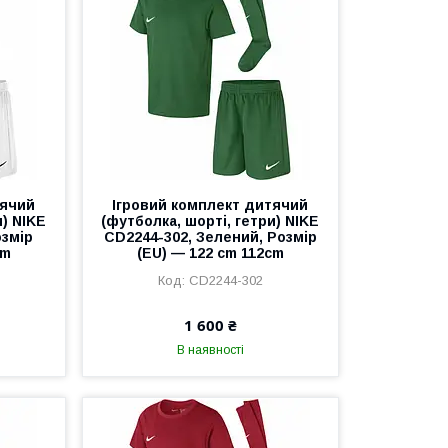
тячий
Ігровий комплект дитячий
и) NIKE
(футболка, шорті, гетри) NIKE
озмір
CD2244-302, Зелений, Розмір
cm
(EU) — 122 cm 112cm
CD2244-302
1 600 ₴
В наявності