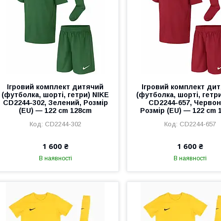
Ігровий комплект дитячий
Ігровий комплект ди
(футболка, шорті, гетри) NIKE
(футболка, шорті, гетр
CD2244-302, Зелений, Розмір
CD2244-657, Червон
(EU) — 122 cm 128cm
Розмір (EU) — 122 cm 
CD2244-302
CD2244-657
1 600 ₴
1 600 ₴
В наявності
В наявності