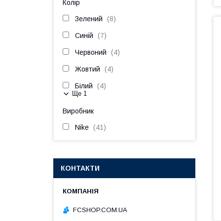
Колір
Зелений
8
Синій
7
Червоний
4
Жовтий
4
Білий
4
Ще 1
Виробник
Nike
41
КОНТАКТИ
FCSHOP.COM.UA