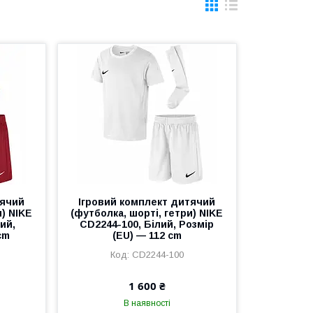
тячий
Ігровий комплект дитячий
и) NIKE
(футболка, шорті, гетри) NIKE
ий,
CD2244-100, Білий, Розмір
cm
(EU) — 112 cm
CD2244-100
1 600 ₴
В наявності