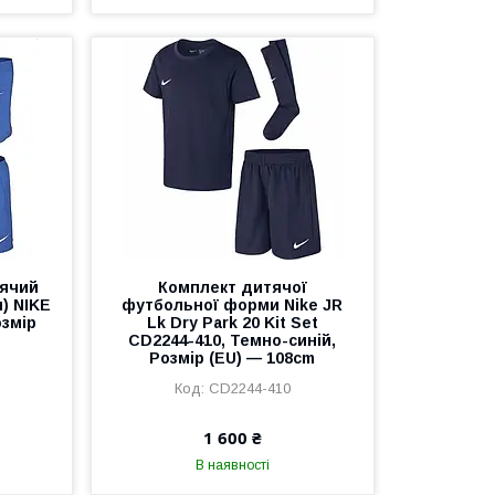
тячий
Комплект дитячої
и) NIKE
футбольної форми Nike JR
озмір
Lk Dry Park 20 Kit Set
CD2244-410, Темно-синій,
Розмір (EU) — 108cm
CD2244-410
1 600 ₴
В наявності