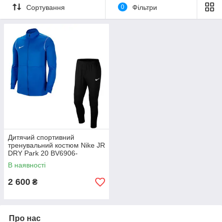
Сортування
0
Фільтри
Дитячий спортивний
тренувальний костюм Nike JR
DRY Park 20 BV6906-
463+BV6902-010, Синій,
В наявності
Розмір (EU) — 122 cm
2 600
₴
Про нас