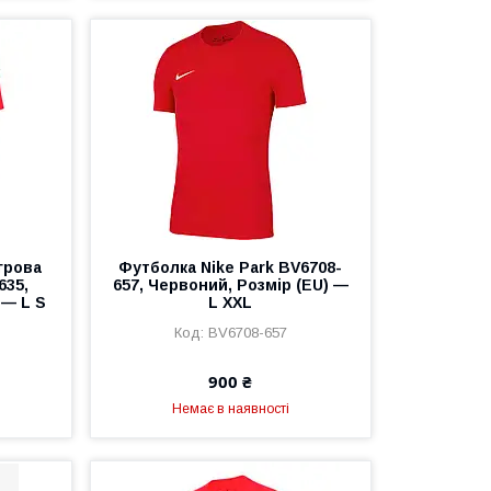
грова
Футболка Nike Park BV6708-
635,
657, Червоний, Розмір (EU) —
 — L S
L XXL
BV6708-657
900 ₴
Немає в наявності