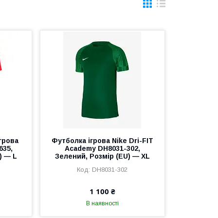
грова
Футболка ігрова Nike Dri-FIT
635,
Academy DH8031-302,
) — L
Зелений, Розмір (EU) — XL
DH8031-302
1 100 ₴
В наявності