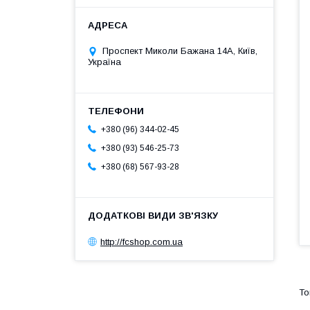
Проспект Миколи Бажана 14А, Київ,
Україна
+380 (96) 344-02-45
+380 (93) 546-25-73
+380 (68) 567-93-28
http://fcshop.com.ua