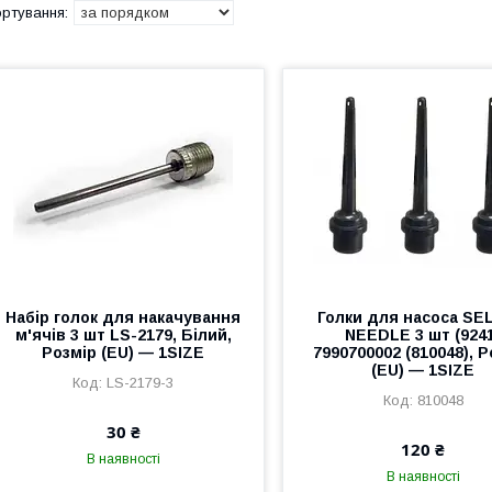
Набір голок для накачування
Голки для насоса SE
м'ячів 3 шт LS-2179, Білий,
NEEDLE 3 шт (924
Розмір (EU) — 1SIZE
7990700002 (810048), 
(EU) — 1SIZE
LS-2179-3
810048
30 ₴
120 ₴
В наявності
В наявності