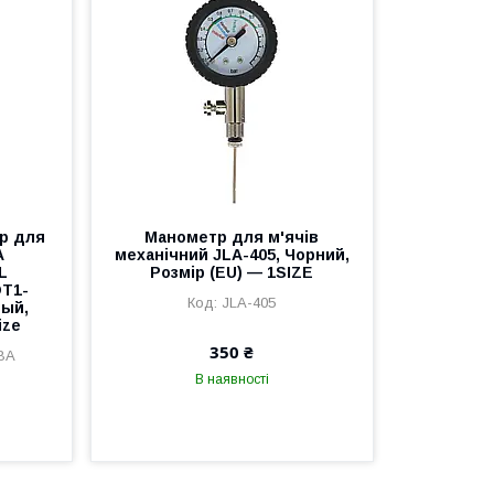
р для
Манометр для м'ячів
A
механічний JLA-405, Чорний,
L
Розмір (EU) — 1SIZE
T1-
JLA-405
ый,
ize
350 ₴
BA
В наявності