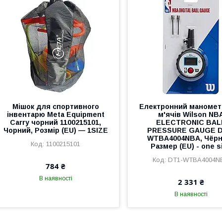
Мішок для спортивного
Електронний маномет
інвентарю Meta Equipment
м'ячів Wilson NB
Carry чорний 1100215101,
ELECTRONIC BAL
Чорний, Розмір (EU) — 1SIZE
PRESSURE GAUGE D
WTBA4004NBA, Чёрн
1100215101
Размер (EU) - one s
DT1-WTBA4004N
784 ₴
В наявності
2 331 ₴
В наявності