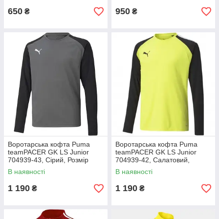
650
950
₴
₴
Воротарська кофта Puma
Воротарська кофта Puma
teamPACER GK LS Junior
teamPACER GK LS Junior
704939-43, Сірий, Розмір
704939-42, Салатовий,
(EU) — 128 cm
Розмір (EU) — 128 cm
В наявності
В наявності
1 190
1 190
₴
₴