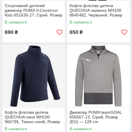
Спортивний дитячий
Кофта флісова дитяча
джемпер PUMA V-Construct
QUECHUA червона MH100
Kids 651635-27, Сірий, Розмір
8645482, Червоний, Розмір
(EU) — 164cm
(EU) — 152 cm
В наявності
В наявності
690
650
₴
₴
Кофта флісова дитяча
Джемпер PUMA teamGOAL
QUECHUA синя MH100
656567-13, Сірий, Розмір
966795, Темно-синій, Розмір
(EU) — 128 cm
(EU) — 146cm
В наявності
В наявності