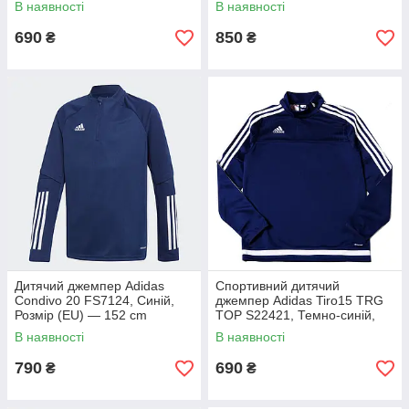
В наявності
В наявності
690
850
₴
₴
Дитячий джемпер Adidas
Спортивний дитячий
Condivo 20 FS7124, Синій,
джемпер Adidas Tiro15 TRG
Розмір (EU) — 152 cm
TOP S22421, Темно-синій,
Розмір (EU) — 164cm
В наявності
В наявності
790
690
₴
₴