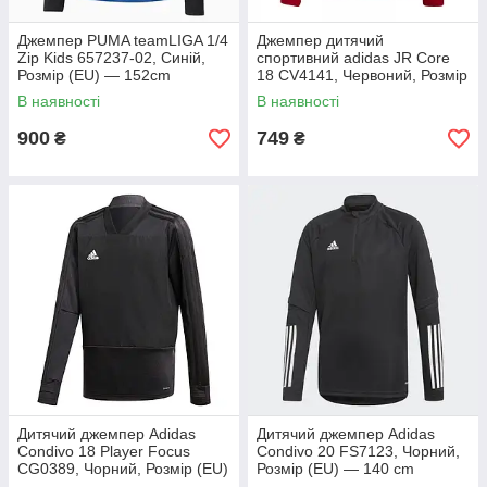
Джемпер PUMA teamLIGA 1/4
Джемпер дитячий
Zip Kids 657237-02, Синій,
спортивний adidas JR Core
Розмір (EU) — 152cm
18 CV4141, Червоний, Розмір
(EU) — 164 cm
В наявності
В наявності
900
749
₴
₴
Дитячий джемпер Adidas
Дитячий джемпер Adidas
Condivo 18 Player Focus
Condivo 20 FS7123, Чорний,
CG0389, Чорний, Розмір (EU)
Розмір (EU) — 140 cm
— 164cm