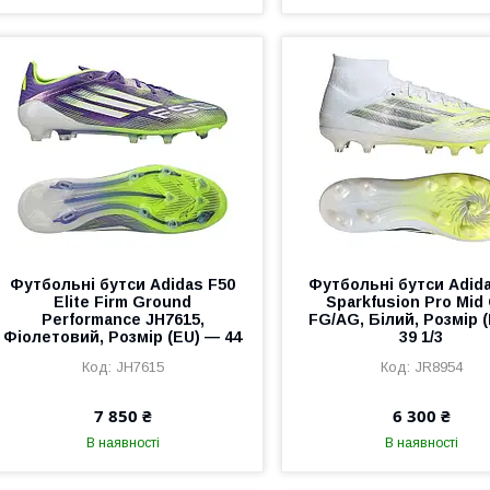
Футбольні бутси Adidas F50
Футбольні бутси Adid
Elite Firm Ground
Sparkfusion Pro Mid
Performance JH7615,
FG/AG, Білий, Розмір 
Фіолетовий, Розмір (EU) — 44
39 1/3
JH7615
JR8954
7 850 ₴
6 300 ₴
В наявності
В наявності