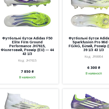
Футбольні бутси Adidas F50
Футбольні бутси Adid
Elite Firm Ground
Sparkfusion Pro Mid
Performance JH7615,
FG/AG, Білий, Розмір 
Фіолетовий, Розмір (EU) — 44
39 1/3 43 1/3
43 1/3
JR8954
JH7615
6 300 ₴
7 850 ₴
В наявності
В наявності