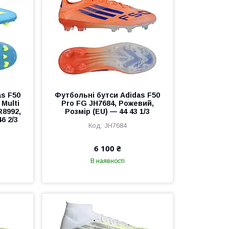
as F50
Футбольні бутси Adidas F50
Multi
Pro FG JH7684, Рожевий,
R8992,
Розмір (EU) — 44 43 1/3
6 2/3
JH7684
6 100 ₴
В наявності