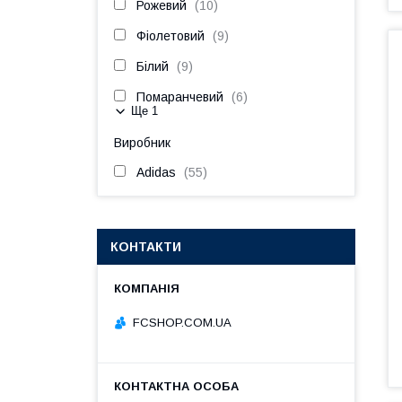
Рожевий
10
Фіолетовий
9
Білий
9
Помаранчевий
6
Ще 1
Виробник
Adidas
55
КОНТАКТИ
FCSHOP.COM.UA