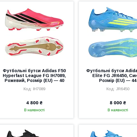
Футбольні бутси Adidas F50
Футбольні бутси Adid
Hyperfast League FG IH7089,
Elite FG JR6450, Син
Рожевий, Розмір (EU) — 40
Розмір (EU) — 44
IH7089
JR6450
4 800 ₴
8 000 ₴
В наявності
В наявності