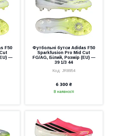
as F50
Футбольні бутси Adidas F50
 Cut
Sparkfusion Pro Mid Cut
(EU) —
FG/AG, Білий, Розмір (EU) —
39 1/3 44
JR8954
6 300 ₴
В наявності