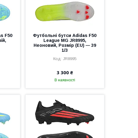
as F50
Футбольні бутси Adidas F50
ій,
League MG JR8995,
Неоновий, Розмір (EU) — 39
1/3
JR8995
3 300 ₴
В наявності