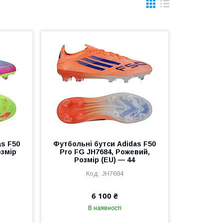
as F50
Футбольні бутси Adidas F50
озмір
Pro FG JH7684, Рожевий,
Розмір (EU) — 44
JH7684
6 100 ₴
В наявності