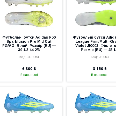
Футбольні бутси Adidas F50
Футбольні бутси Adid
Sparkfusion Pro Mid Cut
League Firm/Multi-Gr
FG/AG, Білий, Розмір (EU) —
Violet JI0003, Фіолет
39 1/3 44 2/3
Розмір (EU) — 45 1
JR8954
JI0003
6 300 ₴
3 150 ₴
В наявності
В наявності