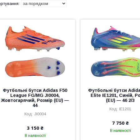
Футбольні бутси Adidas F50
Футбольні бутси Adid
League FG/MG JI0004,
Elite IE1201, Синій, Р
Жовтогарячий, Розмір (EU) —
(EU) — 46 2/3
44
IE1201
JI0004
7 750 ₴
3 150 ₴
В наявності
В наявності