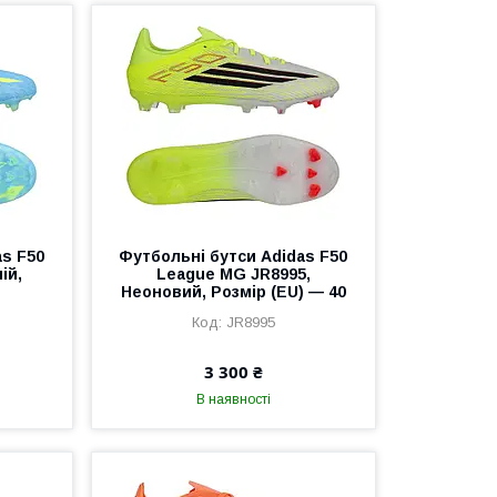
as F50
Футбольні бутси Adidas F50
ій,
League MG JR8995,
Неоновий, Розмір (EU) — 40
JR8995
3 300 ₴
В наявності