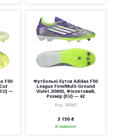
as F50
Футбольні бутси Adidas F50
 Cut
League Firm/Multi-Ground
(EU) —
Violet JI0003, Фіолетовий,
Розмір (EU) — 42
JI0003
3 150 ₴
В наявності