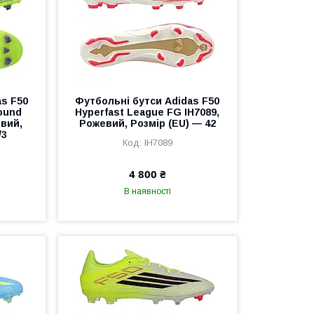
as F50
Футбольні бутси Adidas F50
ound
Hyperfast League FG IH7089,
овий,
Рожевий, Розмір (EU) — 42
/3
IH7089
4 800 ₴
В наявності