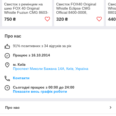
Свисток з ремінцем на
Свисток FOX40 Original
Свис
шию FOX 40 Original
Whistle Eclipse CMG
Whis
Whistle Fuziun CMG 8603-
Official 8400-0008,
8801
0308, Жовтогарячий,
Чорний, Розмір (EU) —
Розм
750
320
440
₴
₴
Розмір (EU) — 1SIZE
1SIZE
Про нас
91% позитивних з 34 відгуків за рік
Працює з 16.10.2014
м. Київ
Проспект Миколи Бажана 14А, Київ, Україна
Контакти
Сьогодні працює з 00:00 до 24:00
Показати весь графік роботи
Про нас