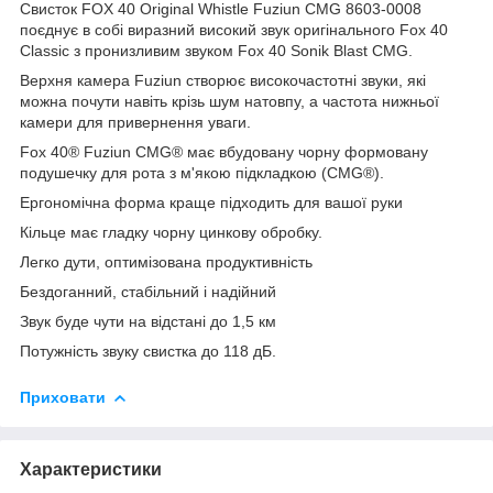
Свисток FOX 40 Original Whistle Fuziun CMG 8603-0008
поєднує в собі виразний високий звук оригінального Fox 40
Classic з пронизливим звуком Fox 40 Sonik Blast CMG.
Верхня камера Fuziun створює високочастотні звуки, які
можна почути навіть крізь шум натовпу, а частота нижньої
камери для привернення уваги.
Fox 40® Fuziun CMG® має вбудовану чорну формовану
подушечку для рота з м'якою підкладкою (CMG®).
Ергономічна форма краще підходить для вашої руки
Кільце має гладку чорну цинкову обробку.
Легко дути, оптимізована продуктивність
Бездоганний, стабільний і надійний
Звук буде чути на відстані до 1,5 км
Потужність звуку свистка до 118 дБ.
Приховати
Характеристики