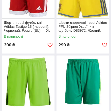
Шорти ігрові футбольні
Шорти спортивні ігрові Adidas
Adidas Tastigo 15 ( червоні),
FFU Збірної України з
Червоний, Розмір (EU) — XL
футболу D83972, Жовтий,
Розмір (EU) — S
В наявності
В наявності
390
290
₴
₴