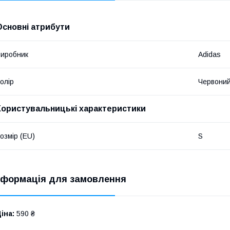
Основні атрибути
иробник
Adidas
олір
Червони
Користувальницькі характеристики
озмір (EU)
S
нформація для замовлення
іна:
590 ₴