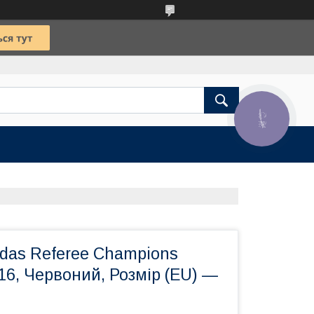
КНОПКА
ЗВ'ЯЗКУ
idas Referee Champions
6, Червоний, Розмір (EU) —