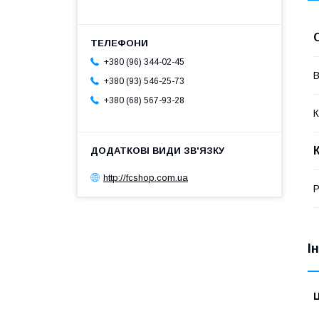
+380 (96) 344-02-45
В
+380 (93) 546-25-73
+380 (68) 567-93-28
К
http://fcshop.com.ua
Р
І
Ц