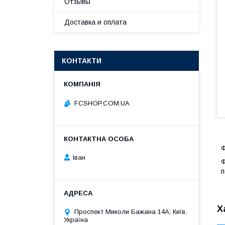
Отзывы
Доставка и оплата
КОНТАКТИ
FCSHOP.COM.UA
Ф
Іван
Ф
п
Х
Проспект Миколи Бажана 14А, Київ,
Україна