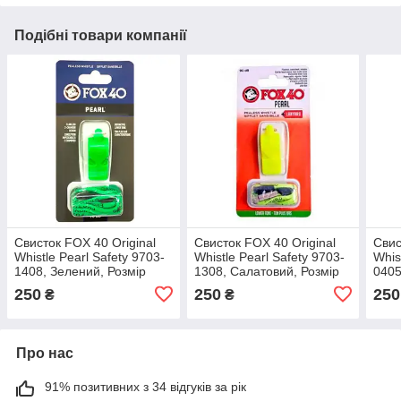
Подібні товари компанії
Свисток FOX 40 Original
Свисток FOX 40 Original
Свис
Whistle Pearl Safety 9703-
Whistle Pearl Safety 9703-
Whis
1408, Зелений, Розмір
1308, Салатовий, Розмір
0405
(EU) — 1SIZE
(EU) — 1SIZE
(EU)
250
250
250
₴
₴
Про нас
91% позитивних з 34 відгуків за рік