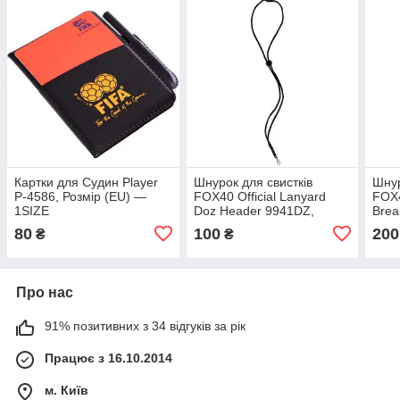
Картки для Судин Player
Шнурок для свистків
Шнур
P-4586, Розмір (EU) —
FOX40 Official Lanyard
FOX4
1SIZE
Doz Header 9941DZ,
Brea
Чорний, Розмір (EU) —
0001
80
100
200
₴
₴
1SIZE
— 1
Про нас
91% позитивних з 34 відгуків за рік
Працює з 16.10.2014
м. Київ