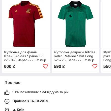
Футболка для фанів
Футболка дляpaси Adidas
Футб
Іспанії Adidas Spaine 17
Retro Referee Shirt Long
рука
x25042, Червоний, Розмір
626725, Зелений, Розмір
Long
(EU) — M
(EU) — M
AJ59
600
590
550
₴
₴
(EU)
Про нас
91% позитивних з 34 відгуків за рік
Працює з 16.10.2014
м. Київ