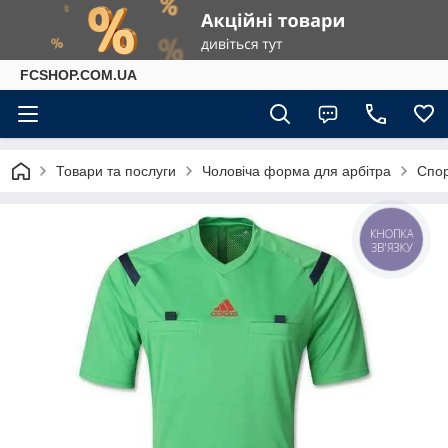
FCSHOP.COM.UA
Товари та послуги
Чоловіча форма для арбітра
Спор
КНОПКА
ЗВ'ЯЗКУ