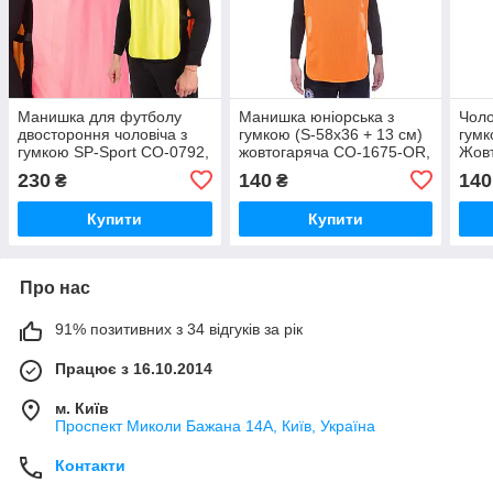
Манишка для футболу
Манишка юніорська з
Чоло
двостороння чоловіча з
гумкою (S-58x36 + 13 см)
гум
гумкою SP-Sport CO-0792,
жовтогаряча CO-1675-OR,
Жовт
Розмір (EU) — M-L
Жовтогарячий, Розмір
(EU)
230
140
140
₴
₴
(EU) — 152 cm
Купити
Купити
Про нас
91% позитивних з 34 відгуків за рік
Працює з 16.10.2014
м. Київ
Проспект Миколи Бажана 14А, Київ, Україна
Контакти