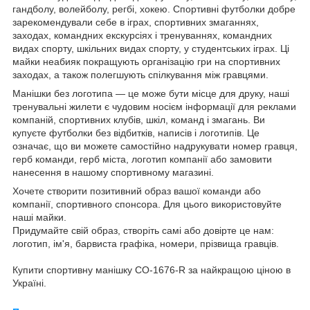
гандболу, волейболу, регбі, хокею. Спортивні футболки добре
зарекомендували себе в іграх, спортивних змаганнях,
заходах, командних екскурсіях і тренуваннях, командних
видах спорту, шкільних видах спорту, у студентських іграх. Ці
майки неабияк покращують організацію гри на спортивних
заходах, а також полегшують спілкування між гравцями.
Манішки без логотипа — це може бути місце для друку, наші
тренувальні жилети є чудовим носієм інформації для реклами
компаній, спортивних клубів, шкіл, команд і змагань. Ви
купуєте футболки без відбитків, написів і логотипів. Це
означає, що ви можете самостійно надрукувати номер гравця,
герб команди, герб міста, логотип компанії або замовити
нанесення в нашому спортивному магазині.
Хочете створити позитивний образ вашої команди або
компанії, спортивного спонсора. Для цього використовуйте
наші майки.
Придумайте свій образ, створіть самі або довірте це нам:
логотип, ім'я, барвиста графіка, номери, прізвища гравців.
Купити спортивну манішку CO-1676-R за найкращою ціною в
Україні.