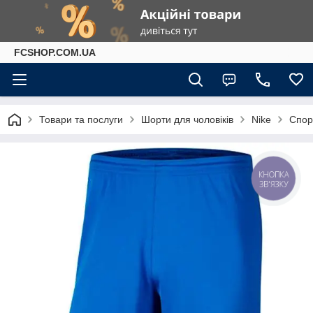
FCSHOP.COM.UA
Товари та послуги
Шорти для чоловіків
Nike
Спорт
КНОПКА
ЗВ'ЯЗКУ