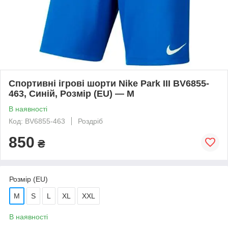
Спортивні ігрові шорти Nike Park III BV6855-
463, Синій, Розмір (EU) — M
В наявності
Код: BV6855-463
Роздріб
850
₴
Розмір (EU)
M
S
L
XL
XXL
В наявності