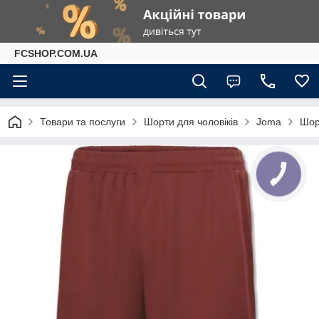
FCSHOP.COM.UA
Товари та послуги
Шорти для чоловіків
Joma
Шор
КНОПКА
ЗВ'ЯЗКУ