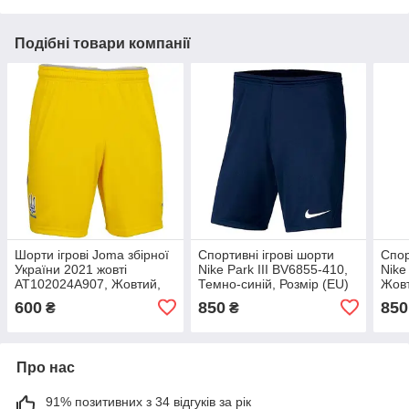
Подібні товари компанії
Шорти ігрові Joma збірної
Спортивні ігрові шорти
Спор
України 2021 жовті
Nike Park III BV6855-410,
Nike
AT102024A907, Жовтий,
Темно-синій, Розмір (EU)
Жовт
Розмір (EU) — M
— M
600
850
850
₴
₴
Про нас
91% позитивних з 34 відгуків за рік