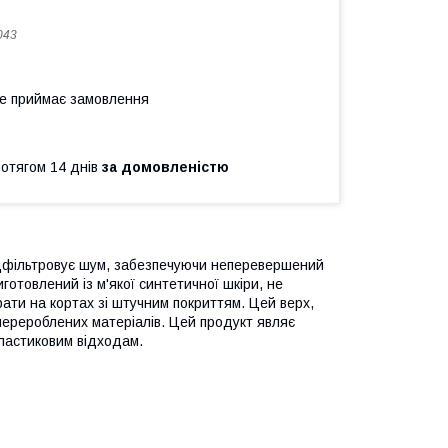
043
не приймає замовлення
ротягом 14 днів
за домовленістю
ідфільтровує шум, забезпечуючи неперевершений
отовлений із м'якої синтетичної шкіри, не
грати на кортах зі штучним покриттям. Цей верх,
 перероблених матеріалів. Цей продукт являє
ластиковим відходам.