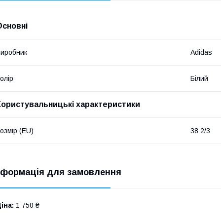
Основні
иробник
Adidas
олір
Білий
Користувальницькі характеристики
озмір (EU)
38 2/3
нформація для замовлення
іна:
1 750 ₴