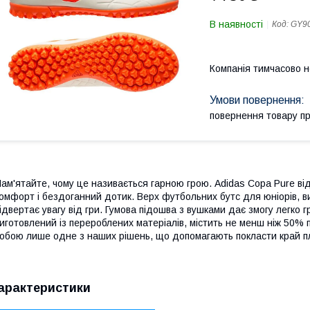
В наявності
Код:
GY9
Компанія тимчасово 
повернення товару п
ам'ятайте, чому це називається гарною грою. Adidas Copa Pure в
омфорт і бездоганний дотик. Верх футбольних бутс для юніорів, виг
ідвертає увагу від гри. Гумова підошва з вушками дає змогу легко 
иготовлений із перероблених матеріалів, містить не менш ніж 50%
обою лише одне з наших рішень, що допомагають покласти край п
арактеристики