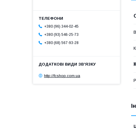
+380 (96) 344-02-45
В
+380 (93) 546-25-73
+380 (68) 567-93-28
К
http://fcshop.com.ua
Р
І
Ц