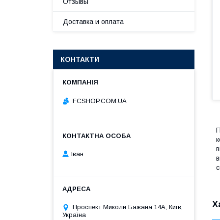
Отзывы
Доставка и оплата
КОНТАКТИ
FCSHOP.COM.UA
П
к
в
Іван
в
с
Х
Проспект Миколи Бажана 14А, Київ,
Україна