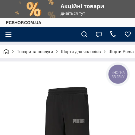
FCSHOP.COM.UA
Товари та послуги
Шорти для чоловіків
Шорти Puma M
КНОПКА
ЗВ'ЯЗКУ