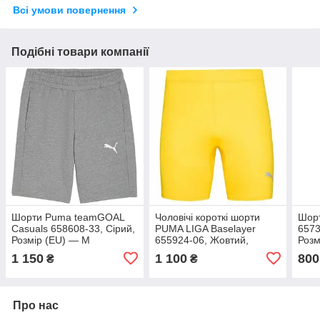
Всі умови повернення
Подібні товари компанії
Шорти Puma teamGOAL
Чоловічі короткі шорти
Шорт
Casuals 658608-33, Сірий,
PUMA LIGA Baselayer
6573
Розмір (EU) — M
655924-06, Жовтий,
Розм
Розмір (EU) — XL
1 150
1 100
800
₴
₴
Про нас