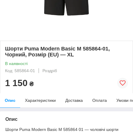
Шорти Puma Modern Basic M 585864-01,
Чорний, Розмір (EU) — XL
В наявності
Код: 585864-01
Роздріб
1 150
₴
Опис
Характеристики
Доставка
Оплата
Умови п
Опис
Шорти Puma Modern Basic M 585864 01 — чоловічі шорти