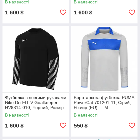
В наявності
В наявності
1 600
1 600
₴
₴
Футболка з довгими рукавами
Воротарська футболка PUMA
Nike Dri-FIT V Goalkeeper
PowerCat 701201-11, Сірий,
HV8314-010, Чорний, Розмір
Розмір (EU) — M
(EU) — S
В наявності
В наявності
1 600
550
₴
₴