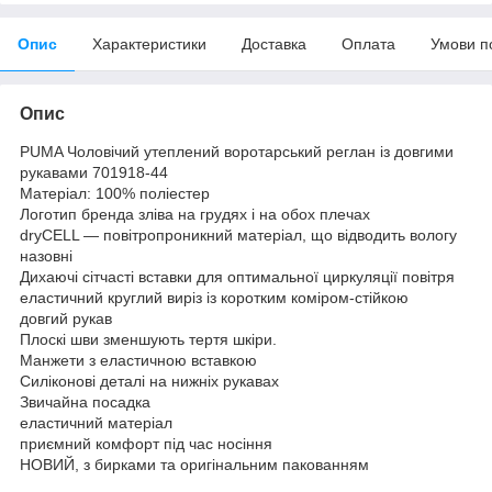
Опис
Характеристики
Доставка
Оплата
Умови п
Опис
PUMA Чоловічий утеплений воротарський реглан із довгими
рукавами 701918-44
Матеріал: 100% поліестер
Логотип бренда зліва на грудях і на обох плечах
dryCELL — повітропроникний матеріал, що відводить вологу
назовні
Дихаючі сітчасті вставки для оптимальної циркуляції повітря
еластичний круглий виріз із коротким коміром-стійкою
довгий рукав
Плоскі шви зменшують тертя шкіри.
Манжети з еластичною вставкою
Силіконові деталі на нижніх рукавах
Звичайна посадка
еластичний матеріал
приємний комфорт під час носіння
НОВИЙ, з бирками та оригінальним пакованням