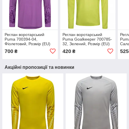
Реглан воротарський
Реглан воротарський
Регл
Puma 700394-04,
Puma Goalkeeper 700785-
Puma
Фіолетовий, Розмір (EU)
32, Зелений, Розмір (EU)
Сала
— L
— M
S
700
420
525
₴
₴
Акційні пропозиції та новинки