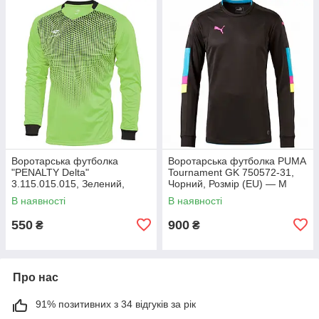
Воротарська футболка
Воротарська футболка PUMA
"PENALTY Delta"
Tournament GK 750572-31,
3.115.015.015, Зелений,
Чорний, Розмір (EU) — M
Розмір (EU) — M
В наявності
В наявності
550
900
₴
₴
Про нас
91% позитивних з 34 відгуків за рік