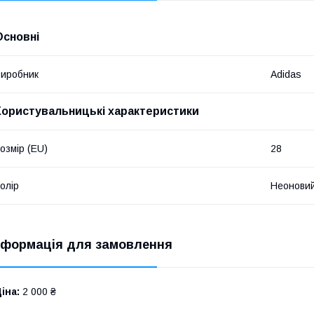
Основні
иробник
Adidas
Користувальницькі характеристики
озмір (EU)
28
олір
Неонови
нформація для замовлення
іна:
2 000 ₴