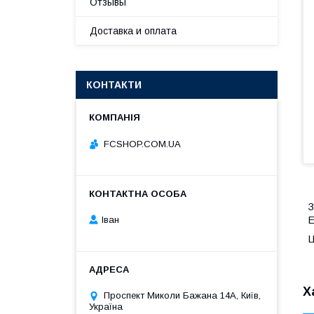
Отзывы
Доставка и оплата
КОНТАКТИ
FCSHOP.COM.UA
З
Іван
E
Ц
Х
Проспект Миколи Бажана 14А, Київ,
Україна