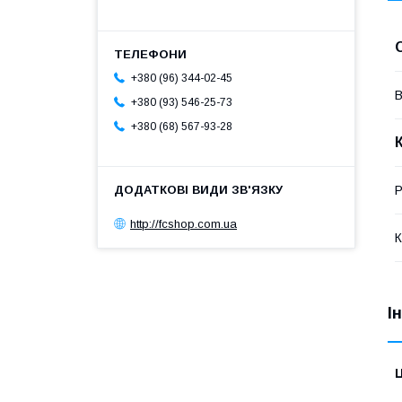
+380 (96) 344-02-45
В
+380 (93) 546-25-73
+380 (68) 567-93-28
Р
http://fcshop.com.ua
К
І
Ц