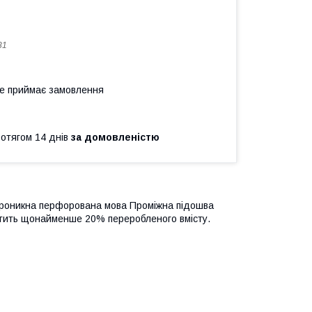
81
не приймає замовлення
ротягом 14 днів
за домовленістю
опроникна перфорована мова Проміжна підошва
стить щонайменше 20% переробленого вмісту.