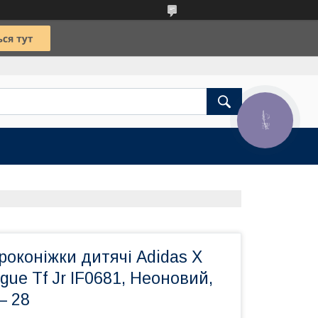
КНОПКА
ЗВ'ЯЗКУ
роконіжки дитячі Adidas X
gue Tf Jr IF0681, Неоновий,
— 28