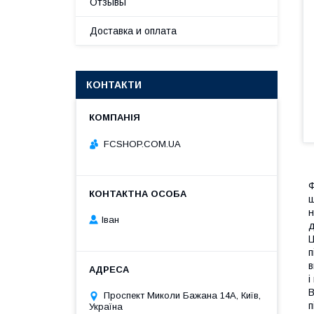
Отзывы
Доставка и оплата
КОНТАКТИ
FCSHOP.COM.UA
Ф
ш
н
Іван
д
Ц
п
в
і
В
Проспект Миколи Бажана 14А, Київ,
п
Україна