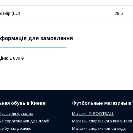
озмір (EU)
28.5
нформація для замовлення
іна:
1 800 ₴
ная обувь в Киеве
Футбольные магазины в 
бувь для футзала
Магазин D-FOOTBALL
е сороконожки для детей
Магазин спортивного инвентаря
ые бутсы дешево
Магазин спортивной одежды