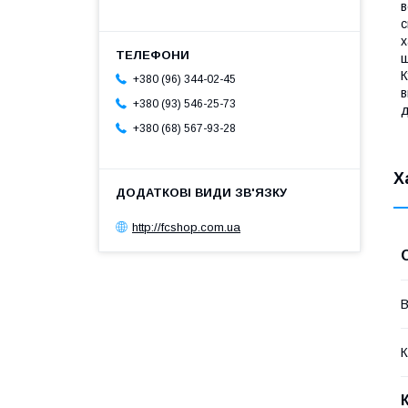
в
с
х
щ
К
+380 (96) 344-02-45
в
+380 (93) 546-25-73
д
+380 (68) 567-93-28
Х
http://fcshop.com.ua
В
К