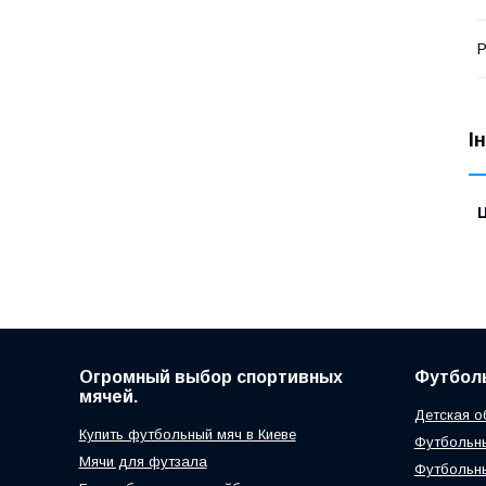
Р
І
Ц
Огромный выбор спортивных
Футболь
мячей.
Детская о
Купить футбольный мяч в Киеве
Футбольны
Мячи для футзала
Футбольн