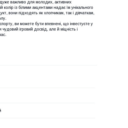
 дуже важливо для молодих, активних
й колір із білими акцентами надає їм унікального
укт, вони підходять як хлопчикам, так і дівчаткам,
олу.
спорту, ви можете бути впевнені, що інвестуєте у
 чудовий ігровий досвід, але й міцність і
час.
й