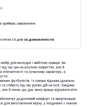
30
не приймає замовлення
ротягом 14 днів
за домовленістю
вибір для молодих і амбітних гравців, які
 під час гри на штучних покриттях, але й
ає елегантності та сучасному характеру, а
уття.
мічних футболістів. Їх гумова підошва ідеально
а стійкість під час різних дій на полі. Завдяки
, але й легка, що дає змогу краще відчувати м'яч
забезпечує додатковий комфорт та амортизацію
ься для виготовлення верху, у поєднанні з тканою