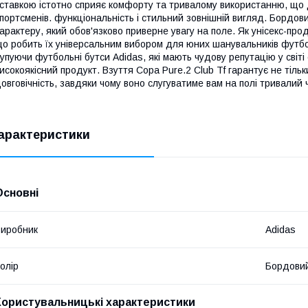
ставкою істотно сприяє комфорту та тривалому використанню, що
портсменів. функціональність і стильний зовнішній вигляд. Бордови
арактеру, який обов'язково приверне увагу на поле. Як унісекс-прод
о робить їх універсальним вибором для юних шанувальників футб
упуючи футбольні бутси Adidas, які мають чудову репутацію у світі 
исокоякісний продукт. Взуття Copa Pure.2 Club Tf гарантує не тільки
овговічність, завдяки чому воно слугуватиме вам на полі тривалий 
арактеристики
Основні
иробник
Adidas
олір
Бордови
Користувальницькі характеристики