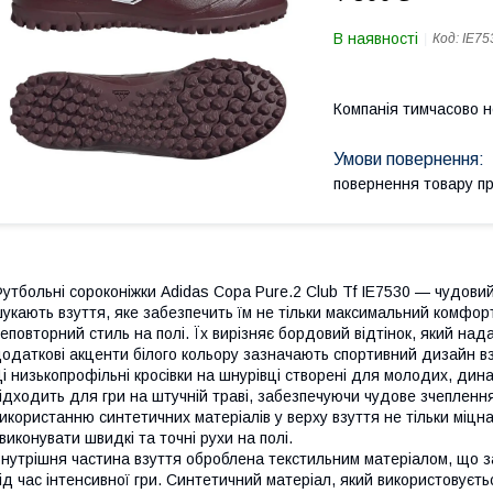
В наявності
Код:
IE75
Компанія тимчасово 
повернення товару п
утбольні сороконіжки Adidas Copa Pure.2 Club Tf IE7530 — чудовий 
укають взуття, яке забезпечить їм не тільки максимальний комфорт
еповторний стиль на полі. Їх вирізняє бордовий відтінок, який над
одаткові акценти білого кольору зазначають спортивний дизайн вз
і низькопрофільні кросівки на шнурівці створені для молодих, дина
ідходить для гри на штучній траві, забезпечуючи чудове зчеплення т
икористанню синтетичних матеріалів у верху взуття не тільки міцна
 виконувати швидкі та точні рухи на полі.
нутрішня частина взуття оброблена текстильним матеріалом, що 
ід час інтенсивної гри. Синтетичний матеріал, який використовуєт