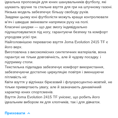
ідеальна пропозиція для юних шанувальників футболу, які
шукають зручне та стильне взуття для гри на штучному газоні.
Низька модель забезпечує більшу свободу рухів.
Завдяки цьому юні футболісти можуть краще контролювати
м'яч і швидше змінювати напрямок руху на полі.
Класичні шнурки — що дає змогу індивідуально
підлаштовуватися під ногу, гарантуючи безпеку та комфорт
упродовж усієї гри.
Найголовнішою перевагою взуття Joma Evolution 2415 TF є
його верх.
Виготовлена з високоякісних синтетичних матеріалів, вона
гарантує не тільки довговічність, але й чудову посадку. і
підтримку стопи.
Текстильна підкладка забезпечує комфорт використання,
забезпечуючи достатню циркуляцію повітря і зменшуючи
пітливість ніг.
Квіти взуття у відтінках бірюзовий і флуоресцентно-жовтий, не
тільки привертають увагу, але й зазначають динамічний
характер юних спортсменів.
Взуття Joma Evolution 2415 TF унісекс, що робить його
ідеальним вибором як для хлопчиків, так і для дівчаток.
Приховати