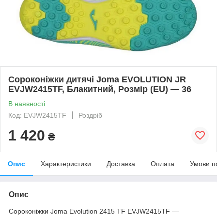
Сороконіжки дитячі Joma EVOLUTION JR
EVJW2415TF, Блакитний, Розмір (EU) — 36
В наявності
Код: EVJW2415TF
Роздріб
1 420
₴
Опис
Характеристики
Доставка
Оплата
Умови п
Опис
Сороконіжки Joma Evolution 2415 TF EVJW2415TF —