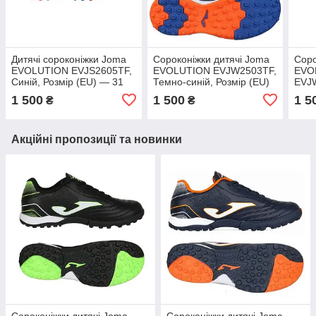
Дитячі сороконіжки Joma
Сороконіжки дитячі Joma
Соро
EVOLUTION EVJS2605TF,
EVOLUTION EVJW2503TF,
EVO
Синій, Розмір (EU) — 31
Темно-синій, Розмір (EU)
EVJW
— 38
Розм
1 500
1 500
1 5
₴
₴
Акційні пропозиції та новинки
Сороконіжки дитячі Joma
Сороконіжки дитячі Joma