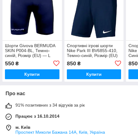
Шорти Givova BERMUDA
Спортивні ігрові шорти
Спор
SKIN P004-BL, Темно-
Nike Park III BV6855-410,
Nike
синій, Розмір (EU) — L
Темно-синій, Розмір (EU)
Сині
— M
550
850
850
₴
₴
Купити
Купити
Про нас
91% позитивних з 34 відгуків за рік
Працює з 16.10.2014
м. Київ
Проспект Миколи Бажана 14А, Київ, Україна