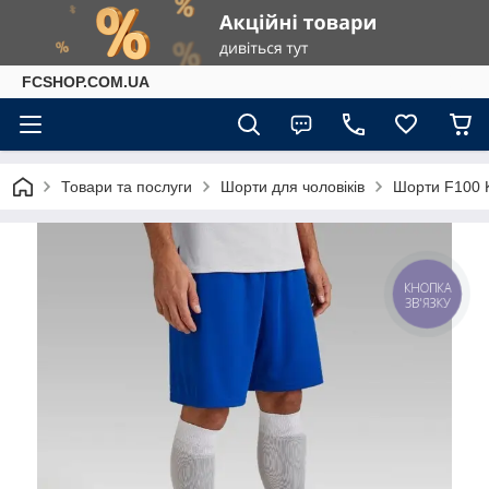
FCSHOP.COM.UA
Товари та послуги
Шорти для чоловіків
Шорти F100 K
КНОПКА
ЗВ'ЯЗКУ