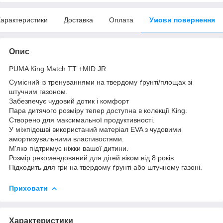
арактеристики
Доставка
Оплата
Умови повернення
Опис
PUMA King Match TT +MID JR
Сумісний із тренуваннями на твердому ґрунті/площах зі
штучним газоном.
Забезпечує чудовий дотик і комфорт
Пара дитячого розміру тепер доступна в колекції King.
Створено для максимальної продуктивності.
У міжпідошві використаний матеріал EVA з чудовими
амортизувальними властивостями.
М'яко підтримує ніжки вашої дитини.
Розмір рекомендований для дітей віком від 8 років.
Підходить для гри на твердому ґрунті або штучному газоні.
Приховати
Характеристики