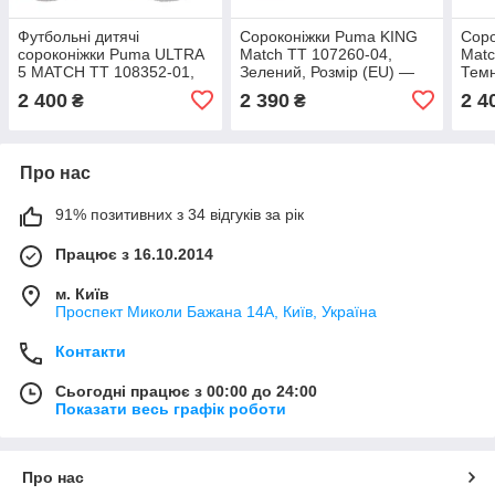
Футбольні дитячі
Сороконіжки Puma KING
Соро
сороконіжки Puma ULTRA
Match TT 107260-04,
Matc
5 MATCH TT 108352-01,
Зелений, Розмір (EU) —
Темн
Білий, Розмір (EU) — 33
42.5
— 4
2 400
2 390
2 4
₴
₴
Про нас
91% позитивних з 34 відгуків за рік
Працює з 16.10.2014
м. Київ
Проспект Миколи Бажана 14А, Київ, Україна
Контакти
Сьогодні працює з 00:00 до 24:00
Показати весь графік роботи
Про нас