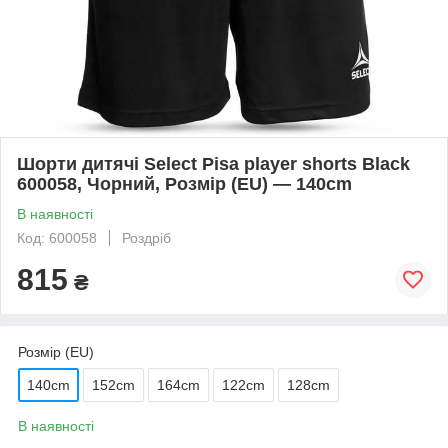
Шорти дитячі Select Pisa player shorts Black
600058, Чорний, Розмір (EU) — 140cm
В наявності
Код: 600058
Роздріб
815
₴
Розмір (EU)
140cm
152cm
164cm
122cm
128cm
В наявності