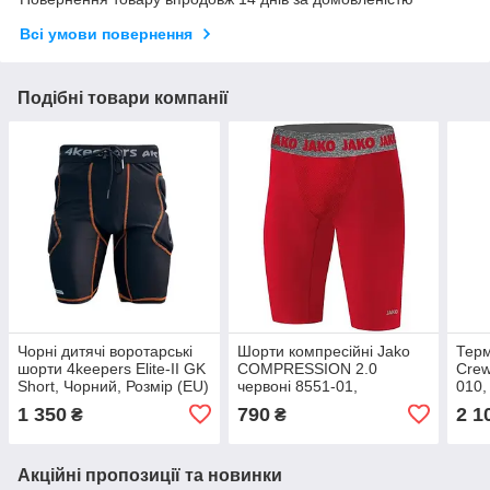
Всі умови повернення
Подібні товари компанії
Чорні дитячі воротарські
Шорти компресійні Jako
Терм
шорти 4keepers Elite-II GK
COMPRESSION 2.0
Crew
Short, Чорний, Розмір (EU)
червоні 8551-01,
010,
— 164cm
Червоний, Розмір (EU) —
— 1
1 350
790
2 1
₴
₴
140cm
Акційні пропозиції та новинки