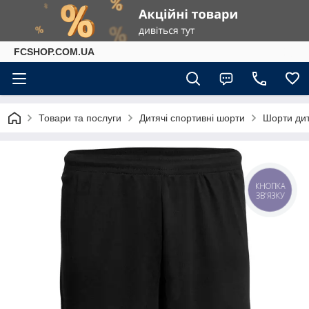
FCSHOP.COM.UA
Товари та послуги
Дитячі спортивні шорти
Шорти дит
КНОПКА
ЗВ'ЯЗКУ