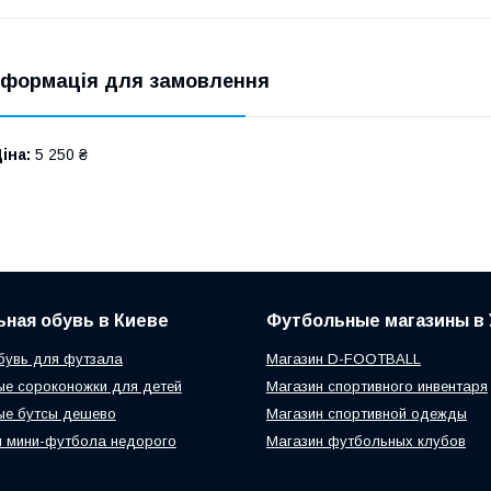
нформація для замовлення
іна:
5 250 ₴
ная обувь в Киеве
Футбольные магазины в 
бувь для футзала
Магазин D-FOOTBALL
е сороконожки для детей
Магазин спортивного инвентаря
ые бутсы дешево
Магазин спортивной одежды
 мини-футбола недорого
Магазин футбольных клубов