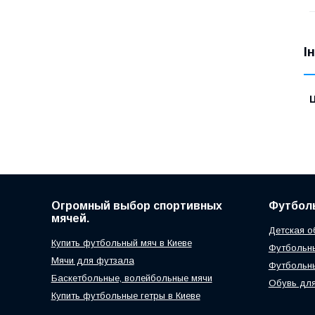
І
Ц
Огромный выбор спортивных
Футболь
мячей.
Детская о
Купить футбольный мяч в Киеве
Футбольны
Мячи для футзала
Футбольн
Баскетбольные, волейбольные мячи
Обувь для
Купить футбольные гетры в Киеве