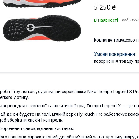
5 250 ₴
В наявності
Код:
DV43
Компанія тимчасово 
повернення товару п
робіть гру легкою, одягнувши сороконіжки Nike Tiempo Legend X P
егкого дотику.
творені для впевненої та позитивної гри, Tiempo Legend X — це н
ай де ви будете на полі, м'який верх FlyTouch Pro забезпечує комфо
об зберігати спокій і контроль.
корочення самовладання вистачає.
ого повністю спроєктований дизайн м'якший за натуральну шкіру, а 