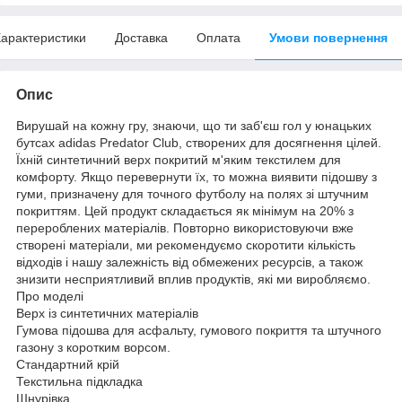
арактеристики
Доставка
Оплата
Умови повернення
Опис
Вирушай на кожну гру, знаючи, що ти заб'єш гол у юнацьких
бутсах adidas Predator Club, створених для досягнення цілей.
Їхній синтетичний верх покритий м'яким текстилем для
комфорту. Якщо перевернути їх, то можна виявити підошву з
гуми, призначену для точного футболу на полях зі штучним
покриттям. Цей продукт складається як мінімум на 20% з
перероблених матеріалів. Повторно використовуючи вже
створені матеріали, ми рекомендуємо скоротити кількість
відходів і нашу залежність від обмежених ресурсів, а також
знизити несприятливий вплив продуктів, які ми виробляємо.
Про моделі
Верх із синтетичних матеріалів
Гумова підошва для асфальту, гумового покриття та штучного
газону з коротким ворсом.
Стандартний крій
Текстильна підкладка
Шнурівка