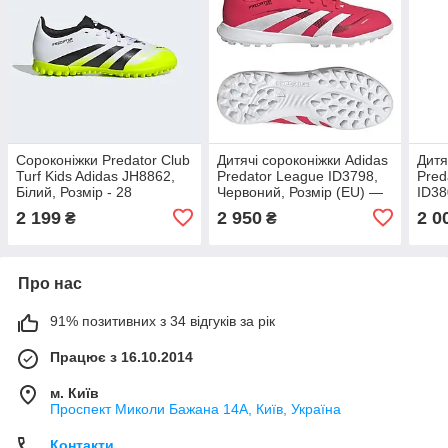
Сороконіжки Predator Club
Дитячі сороконіжки Adidas
Дитя
Turf Kids Adidas JH8862,
Predator League ID3798,
Pred
Білий, Розмір - 28
Червоний, Розмір (EU) —
ID38
33.5
— 3
2 199
2 950
2 0
₴
₴
Про нас
91% позитивних з 34 відгуків за рік
Працює з 16.10.2014
м. Київ
Проспект Миколи Бажана 14А, Київ, Україна
Контакти