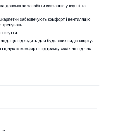
а допомагає запобігти ковзанню у взутті та
і шкарпетки забезпечують комфорт і вентиляцію
с тренувань.
 і взуття.
гляд, що підходить для будь-яких видів спорту.
 цінують комфорт і підтримку своїх ніг під час