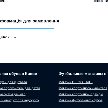
олір
Темно-си
нформація для замовлення
іна:
250 ₴
ная обувь в Киеве
Футбольные магазины в 
бувь для футзала
Магазин D-FOOTBALL
е сороконожки для детей
Магазин спортивного инвентаря
ые бутсы дешево
Магазин спортивной одежды
 мини-футбола недорого
Магазин футбольных клубов