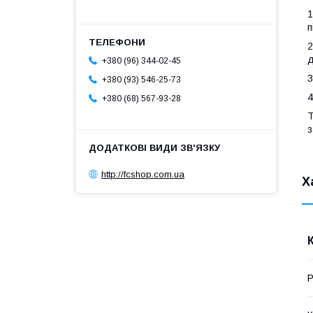
1
п
2
д
+380 (96) 344-02-45
3
+380 (93) 546-25-73
4
+380 (68) 567-93-28
T
з
http://fcshop.com.ua
Х
Р