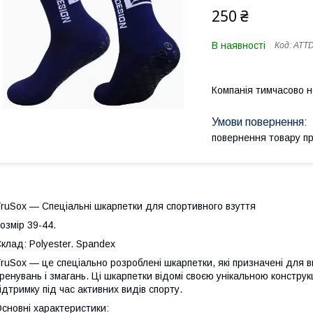
250 ₴
В наявності
Код:
ATTD
Компанія тимчасово 
повернення товару п
ruSox — Спеціальні шкарпетки для спортивного взуття
озмір 39-44.
клад: Polyester. Spandex
ruSox — це спеціально розроблені шкарпетки, які призначені для в
ренувань і змагань. Ці шкарпетки відомі своєю унікальною констру
ідтримку під час активних видів спорту.
сновні характеристики: