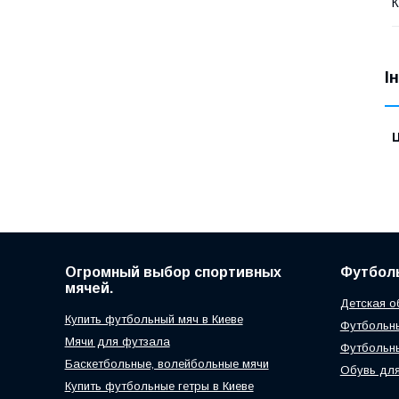
К
І
Ц
Огромный выбор спортивных
Футболь
мячей.
Детская о
Купить футбольный мяч в Киеве
Футбольны
Мячи для футзала
Футбольн
Баскетбольные, волейбольные мячи
Обувь для
Купить футбольные гетры в Киеве