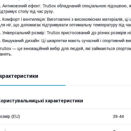
. Антиковзний ефект: TruSox обладнаний спеціальною підошвою, як
ідтримує стопу під час руху.
. Комфорт і вентиляція: Виготовлені з високоякісних матеріалів, ц
ля ніг, що допомагає підтримувати оптимальну температуру під ча
. Універсальний розмір: TruSox пристосований до різних розмірів ніг
. Вишуканий дизайн: Ці шкарпетки мають сучасний і спортивний ви
ruSox — це інноваційний вибір для людей, які займаються спортом і
анять.
арактеристики
Користувальницькі характеристики
озмір (EU)
39-44