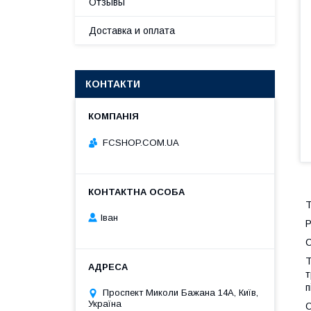
Отзывы
Доставка и оплата
КОНТАКТИ
FCSHOP.COM.UA
T
Іван
Р
С
T
т
п
Проспект Миколи Бажана 14А, Київ,
Україна
О