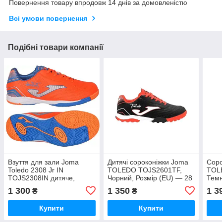
Повернення товару впродовж 14 днів за домовленістю
Всі умови повернення
Подібні товари компанії
Взуття для зали Joma
Дитячі сороконіжки Joma
Соро
Toledo 2308 Jr IN
TOLEDO TOJS2601TF,
TOL
TOJS2308IN дитяче,
Чорний, Розмір (EU) — 28
Темн
Жовтогаряче, Розмір (EU)
— 3
1 300
1 350
1 3
₴
₴
— 32.5
Купити
Купити