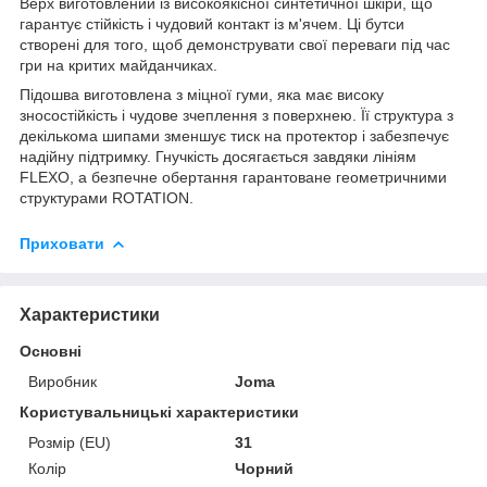
Верх виготовлений із високоякісної синтетичної шкіри, що
гарантує стійкість і чудовий контакт із м'ячем. Ці бутси
створені для того, щоб демонструвати свої переваги під час
гри на критих майданчиках.
Підошва виготовлена з міцної гуми, яка має високу
зносостійкість і чудове зчеплення з поверхнею. Її структура з
декількома шипами зменшує тиск на протектор і забезпечує
надійну підтримку. Гнучкість досягається завдяки лініям
FLEXO, а безпечне обертання гарантоване геометричними
структурами ROTATION.
Приховати
Характеристики
Основні
Виробник
Joma
Користувальницькі характеристики
Розмір (EU)
31
Колір
Чорний