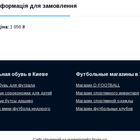
нформація для замовлення
іна:
1 050 ₴
ная обувь в Киеве
Футбольные магазины в 
бувь для футзала
Магазин D-FOOTBALL
е сороконожки для детей
Магазин спортивного инвентаря
ые бутсы дешево
Магазин спортивной одежды
 мини-футбола недорого
Магазин футбольных клубов
Сайт створений на маркетплейсі
Prom.ua