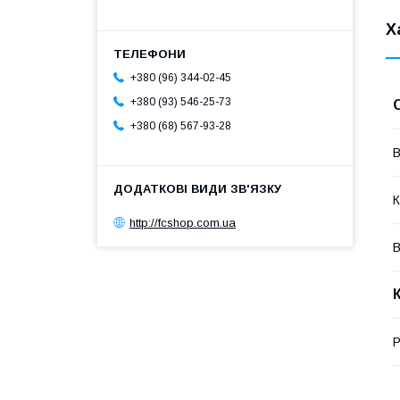
Х
+380 (96) 344-02-45
+380 (93) 546-25-73
+380 (68) 567-93-28
В
К
http://fcshop.com.ua
В
Р