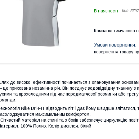
В наявності
Код:
FZ97
Компанія тимчасово 
повернення товару п
лях до високої ефективності починається з опановування основами
 це прихована незамінна річ. Він поєднує водовідвідну тканину з 
ухими та прохолодними під час передматчової розминки або тренув
оманди.
ехнологія Nike Dri-FIT відводить піт і дає йому швидше злітатися
асолоджуватися максимальним комфортом.
 Сітчастий матеріал на спині та з боків забезпечує циркуляцію пові
атериал: 100% Полиэ. Колір дисплея: білий