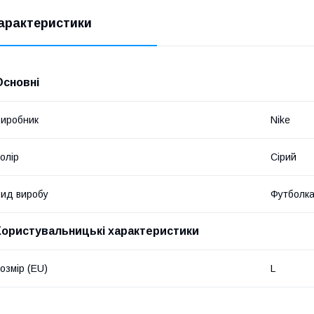
арактеристики
Основні
иробник
Nike
олір
Сірий
ид виробу
Футболк
Користувальницькі характеристики
озмір (EU)
L