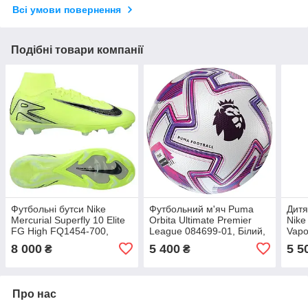
Всі умови повернення
Подібні товари компанії
Футбольні бутси Nike
Футбольний м'яч Puma
Дитя
Mercurial Superfly 10 Elite
Orbita Ultimate Premier
Nike
FG High FQ1454-700,
League 084699-01, Білий,
Vapo
Неоновий, Розмір (EU) —
Розмір (EU) — 5
Juni
8 000
5 400
5 5
₴
₴
40.5
Розм
Про нас