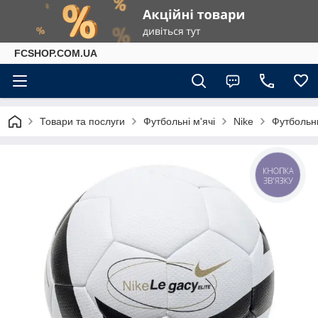
FCSHOP.COM.UA
Товари та послуги
Футбольні м'ячі
Nike
Футбольни
КНОПКА
ЗВ'ЯЗКУ