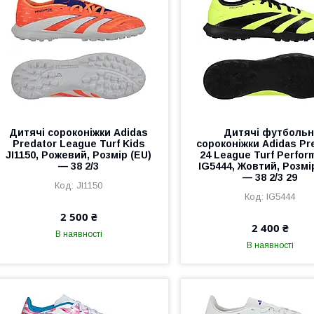
Дитячі сороконіжки Adidas
Дитячі футбольн
Predator League Turf Kids
сороконіжки Adidas Pr
JI1150, Рожевий, Розмір (EU)
24 League Turf Perfor
— 38 2/3
IG5444, Жовтий, Розмі
— 38 2/3 29
JI1150
IG5444
2 500 ₴
2 400 ₴
В наявності
В наявності