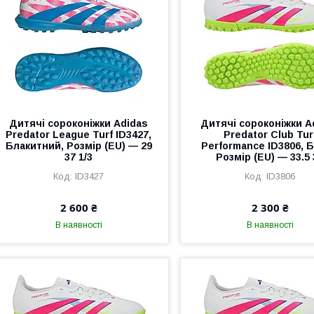
Дитячі сороконіжки Adidas
Дитячі сороконіжки A
Predator League Turf ID3427,
Predator Club Tur
Блакитний, Розмір (EU) — 29
Performance ID3806, Б
37 1/3
Розмір (EU) — 33.5 
ID3427
ID3806
2 600 ₴
2 300 ₴
В наявності
В наявності