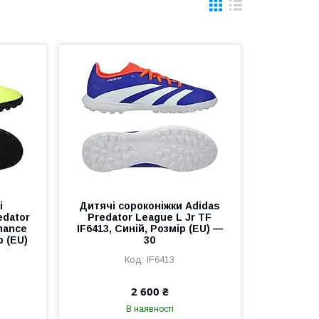
і
Дитячі сороконіжки Adidas
edator
Predator League L Jr TF
mance
IF6413, Синій, Розмір (EU) —
р (EU)
30
IF6413
2 600 ₴
В наявності