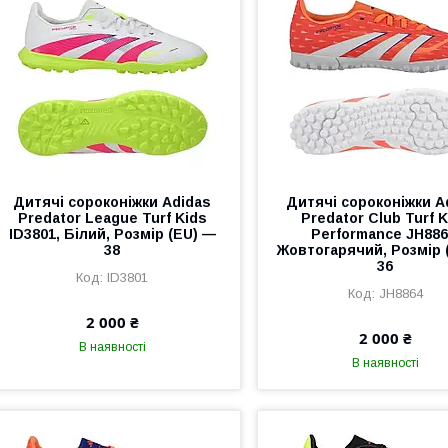
Дитячі сороконіжки Adidas
Дитячі сороконіжки A
Predator League Turf Kids
Predator Club Turf K
ID3801, Білий, Розмір (EU) —
Performance JH886
38
Жовтогарячий, Розмір 
36
ID3801
JH8864
2 000 ₴
2 000 ₴
В наявності
В наявності