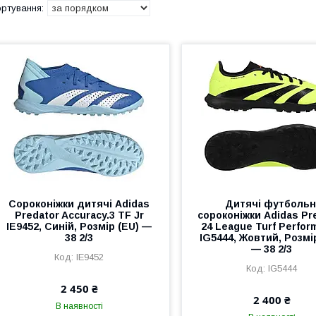
Сороконіжки дитячі Adidas
Дитячі футбольн
Predator Accuracy.3 TF Jr
сороконіжки Adidas Pr
IE9452, Синій, Розмір (EU) —
24 League Turf Perfor
38 2/3
IG5444, Жовтий, Розмі
— 38 2/3
IE9452
IG5444
2 450 ₴
2 400 ₴
В наявності