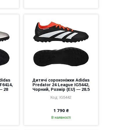
didas
Дитячі сороконіжки Adidas
IF6414,
Predator 24 League IG5442,
— 28
Чорний, Розмір (EU) — 28.5
IG5442
1 790 ₴
В наявності