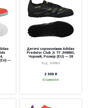
didas
Дитячі сороконіжки Adidas
ids
Predator Club Jr TF JH8863,
4,
Чорний, Розмір (EU) — 38
(EU) —
JH8863
2 300 ₴
В наявності