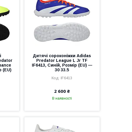
і
Дитячі сороконіжки Adidas
edator
Predator League L Jr TF
mance
IF6413, Синій, Розмір (EU) —
р (EU)
30 33.5
IF6413
2 600 ₴
В наявності