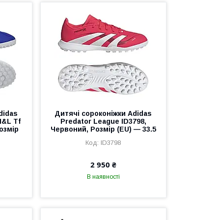
didas
Дитячі сороконіжки Adidas
H&L Tf
Predator League ID3798,
Розмір
Червоний, Розмір (EU) — 33.5
ID3798
2 950 ₴
В наявності