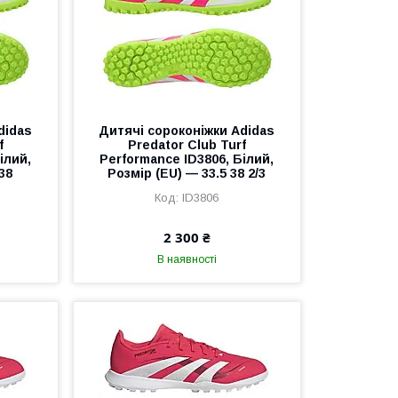
didas
Дитячі сороконіжки Adidas
f
Predator Club Turf
ілий,
Performance ID3806, Білий,
38
Розмір (EU) — 33.5 38 2/3
ID3806
2 300 ₴
В наявності