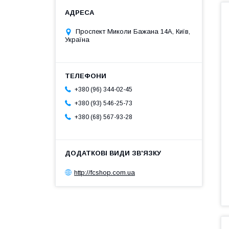
Проспект Миколи Бажана 14А, Київ,
Україна
+380 (96) 344-02-45
+380 (93) 546-25-73
+380 (68) 567-93-28
http://fcshop.com.ua