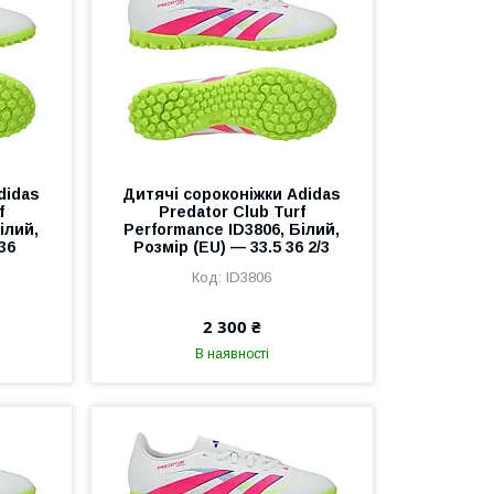
didas
Дитячі сороконіжки Adidas
f
Predator Club Turf
ілий,
Performance ID3806, Білий,
36
Розмір (EU) — 33.5 36 2/3
ID3806
2 300 ₴
В наявності