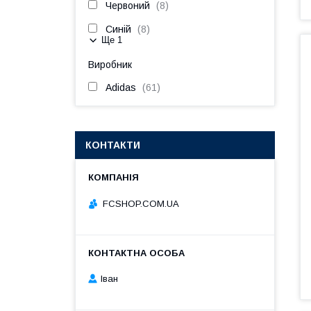
Червоний
8
Синій
8
Ще 1
Виробник
Adidas
61
КОНТАКТИ
FCSHOP.COM.UA
Іван