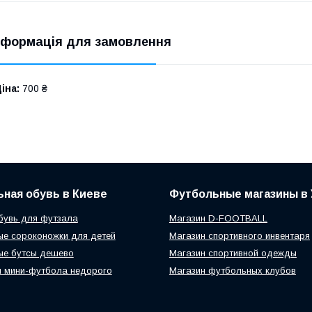
нформація для замовлення
іна:
700 ₴
ная обувь в Киеве
Футбольные магазины в 
бувь для футзала
Магазин D-FOOTBALL
е сороконожки для детей
Магазин спортивного инвентаря
ые бутсы дешево
Магазин спортивной одежды
 мини-футбола недорого
Магазин футбольных клубов