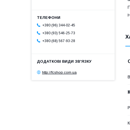
П
Н
+380 (96) 344-02-45
+380 (93) 546-25-73
Х
+380 (68) 567-93-28
http://fcshop.com.ua
В
Р
К