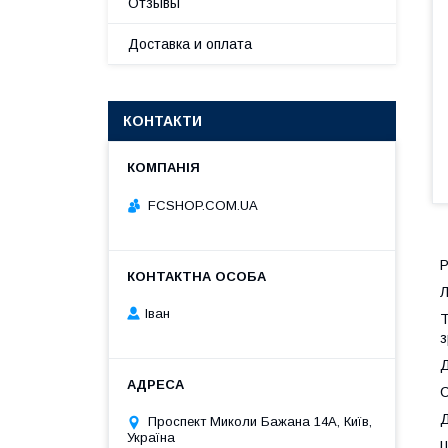
Отзывы
Доставка и оплата
КОНТАКТИ
FCSHOP.COM.UA
Р
Л
Іван
Т
з
Д
С
Д
Проспект Миколи Бажана 14А, Київ,
Україна
Ш