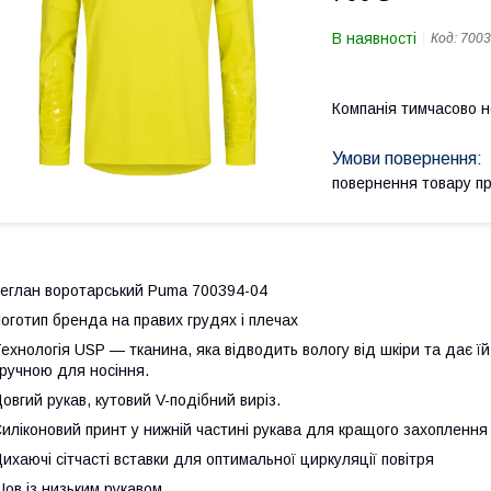
В наявності
Код:
7003
Компанія тимчасово 
повернення товару п
еглан воротарський Puma 700394-04
оготип бренда на правих грудях і плечах
ехнологія USP — тканина, яка відводить вологу від шкіри та дає їй
ручною для носіння.
овгий рукав, кутовий V-подібний виріз.
иліконовий принт у нижній частині рукава для кращого захоплення
ихаючі сітчасті вставки для оптимальної циркуляції повітря
ов із низьким рукавом