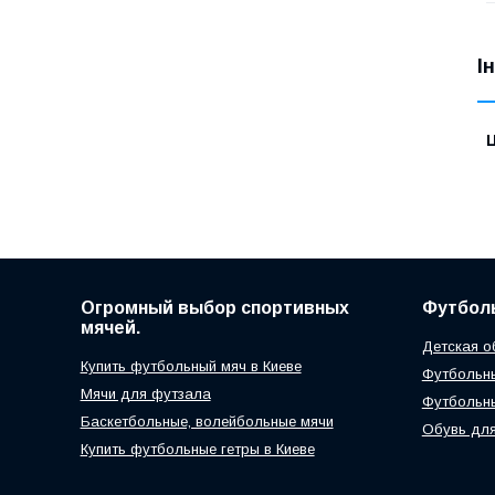
І
Ц
Огромный выбор спортивных
Футболь
мячей.
Детская о
Купить футбольный мяч в Киеве
Футбольны
Мячи для футзала
Футбольн
Баскетбольные, волейбольные мячи
Обувь для
Купить футбольные гетры в Киеве