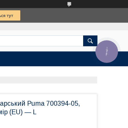
КНОПКА
ЗВ'ЯЗКУ
тарський Puma 700394-05,
ір (EU) — L