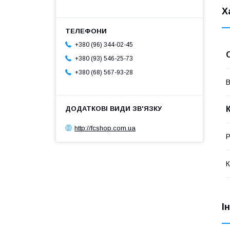
Х
+380 (96) 344-02-45
+380 (93) 546-25-73
+380 (68) 567-93-28
В
http://fcshop.com.ua
Р
К
І