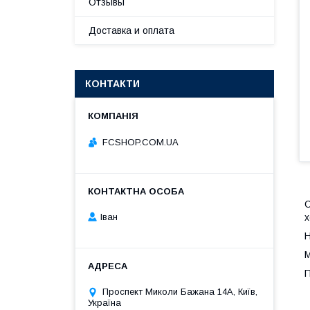
Отзывы
Доставка и оплата
КОНТАКТИ
FCSHOP.COM.UA
С
Іван
х
Н
М
П
Проспект Миколи Бажана 14А, Київ,
Україна