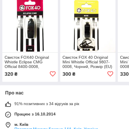
Свисток FOX40 Original
Свисток FOX 40 Original
Свис
Whistle Eclipse CMG
Mini Whistle Official 9807-
Mini 
Official 8400-0008,
0008, Чорний, Розмір (EU)
0008
Чорний, Розмір (EU) —
— 1SIZE
— 1
320
300
330
₴
₴
1SIZE
Про нас
91% позитивних з 34 відгуків за рік
Працює з 16.10.2014
м. Київ
Проспект Миколи Бажана 14А, Київ, Україна