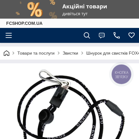
FCSHOP.COM.UA
Товари та послуги
Звистки
Шнурок для свистків FOX4
КНОПКА
ЗВ'ЯЗКУ