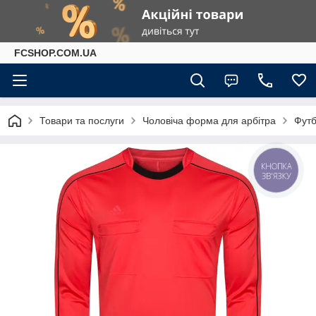
FCSHOP.COM.UA
Товари та послуги
Чоловіча форма для арбітра
Футб
КНОПКА
ЗВ'ЯЗКУ