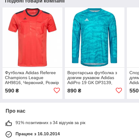
Подібні товари компанії
Футболка Adidas Referee
Воротарська футболка з
Спор
Champions League
довгим рукавом Adidas
длям
AH9816, Червоний, Розмір
AdiPro 19 GK DP3139,
Adid
(EU) — S
Синій, Розмір (EU) — M
AH98
590
890
550
₴
₴
(EU)
Про нас
91% позитивних з 34 відгуків за рік
Працює з 16.10.2014