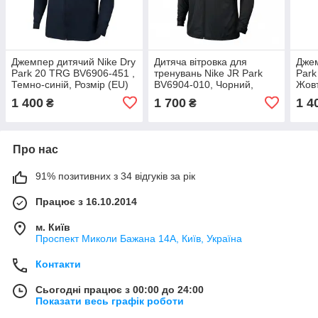
Джемпер дитячий Nike Dry
Дитяча вітровка для
Джем
Park 20 TRG BV6906-451 ,
тренувань Nike JR Park
Park
Темно-синій, Розмір (EU)
BV6904-010, Чорний,
Жовт
— 140 cm
Розмір (EU) — 140 cm
152
1 400
1 700
1 4
₴
₴
Про нас
91% позитивних з 34 відгуків за рік
Працює з 16.10.2014
м. Київ
Проспект Миколи Бажана 14А, Київ, Україна
Контакти
Сьогодні працює з 00:00 до 24:00
Показати весь графік роботи