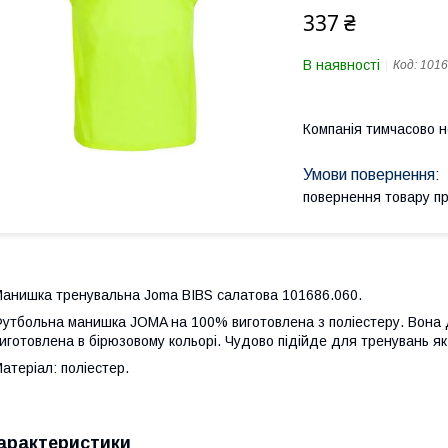
337 ₴
В наявності
Код:
1016
Компанія тимчасово 
повернення товару п
анишка тренувальна Joma BIBS салатова 101686.060.
утбольна манишка JOMA на 100% виготовлена з поліестеру. Вона д
иготовлена в бірюзовому кольорі. Чудово підійде для тренувань як 
атеріал: поліестер.
арактеристики