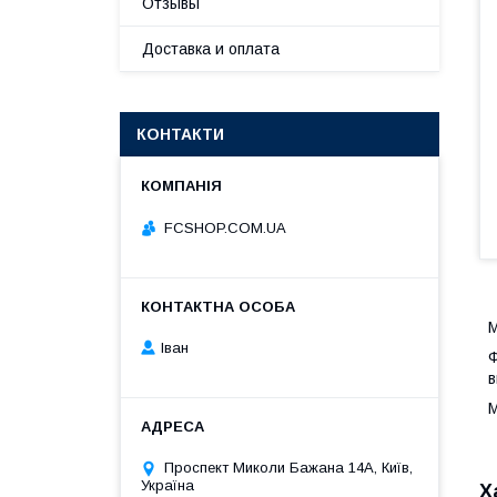
Отзывы
Доставка и оплата
КОНТАКТИ
FCSHOP.COM.UA
М
Іван
Ф
в
М
Проспект Миколи Бажана 14А, Київ,
Україна
Х