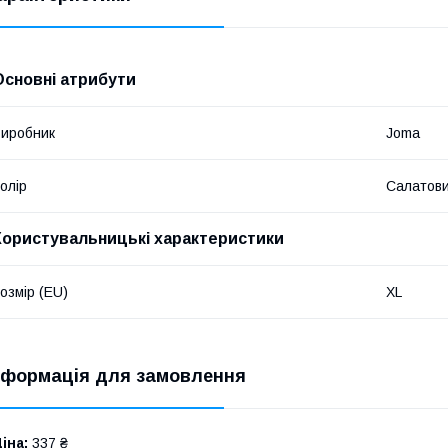
Основні атрибути
иробник
Joma
олір
Салатов
Користувальницькі характеристики
озмір (EU)
XL
нформація для замовлення
іна:
337 ₴