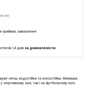
86.060
не приймає замовлення
ротягом 14 днів
за домовленістю
уже легка, водостійка та зносостійка. Манишка
у спортивному залі, так і на футбольному полі.