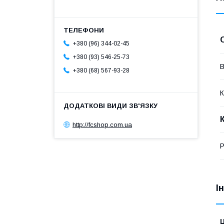
+380 (96) 344-02-45
+380 (93) 546-25-73
В
+380 (68) 567-93-28
К
http://fcshop.com.ua
Р
І
Ц