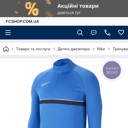
FCSHOP.COM.UA
Товари та послуги
Дитячі джемпери
Nike
Тренува
КНОПКА
ЗВ'ЯЗКУ