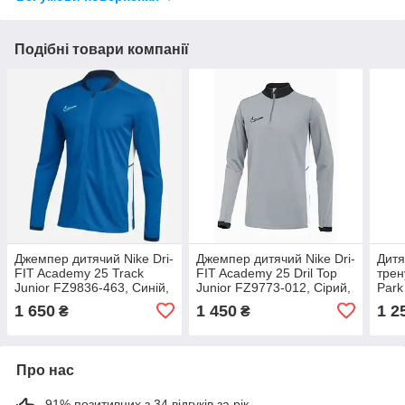
Подібні товари компанії
Джемпер дитячий Nike Dri-
Джемпер дитячий Nike Dri-
Дитя
FIT Academy 25 Track
FIT Academy 25 Dril Top
трен
Junior FZ9836-463, Синій,
Junior FZ9773-012, Сірий,
Park
Розмір (EU) — 152 cm
Розмір (EU) — 152 cm
657,
1 650
1 450
1 2
₴
₴
(EU
Про нас
91% позитивних з 34 відгуків за рік