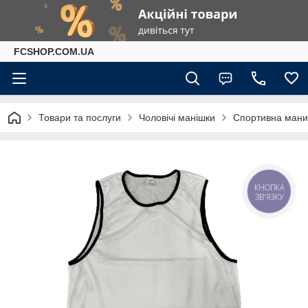
FCSHOP.COM.UA
Товари та послуги
Чоловічі манішки
Спортивна маниш
КНОПКА
ЗВ'ЯЗКУ