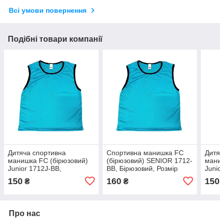
Всі умови повернення
Подібні товари компанії
Дитяча спортивна
Спортивна манишка FC
Дитя
манишка FC (бірюзовий)
(бірюзовий) SENIOR 1712-
мани
Junior 1712J-BB,
BB, Бірюзовий, Розмір
Juni
Бірюзовий, Розмір (EU) —
(EU) — L-XL
Розм
150
160
150
₴
₴
152 cm
Про нас