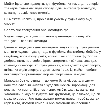
Майки ідеально підходять для футбольних команд, тренерів,
тренерів будь-яких видів спорту, гідів, вчителів фізкультури,
команд, гравців, спортсменів.
Ви можете носити її, щоб взяти участь у будь-якому виді
спорту.
Спортивне тренування або командна гра.
Чудово підходить для шкільного тренажерного залу або
тренувань великої команди
Ідеально підходить для командних видів спорту: тренувальні
манішки чудово підходять для футболу, баскетболу, бейсболу,
гандболу, волейболу, регбі, хокею. Такі спортивні футболки
добревляють про себе в іграх, спортивних збирах, заходах,
командних екскурсіях і тренуваннях, командних видах спорту,
шкільних видів спорту, студентських іграх. Ці майки неабияк
покращують організацію ігор на спортивних заходах.
Манешки без логотипа — це може бути місцем для друку,
наші тренувальні жилети є чудовим носієм інформації для
рекламних компаній, спортивних клубів, шкіл, команд і на
змаганнях. Якщо ви купуєте такі футболки, це означає, що ви
можете самостійно надрукувати номер гравця, герб команди,
герб міста, логотип компанії або замовити нанесення в