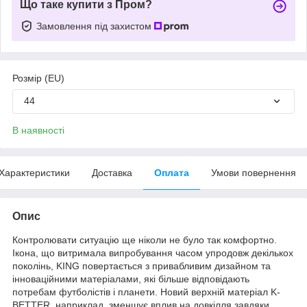
Що таке купити з Пром?
Замовлення під захистом
Розмір (EU)
44
В наявності
Характеристики
Доставка
Оплата
Умови повернення
Опис
Контролювати ситуацію ще ніколи не було так комфортно.
Ікона, що витримала випробування часом упродовж декількох
поколінь, KING повертається з привабливим дизайном та
інноваційними матеріалами, які більше відповідають
потребам футболістів і планети. Новий верхній матеріал K-
BETTER, наприклад, зменшує вплив на довкілля завдяки