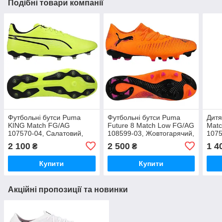
Подібні товари компанії
Футбольні бутси Puma
Футбольні бутси Puma
Дитя
KING Match FG/AG
Future 8 Match Low FG/AG
Matc
107570-04, Салатовий,
108599-03, Жовтогарячий,
1075
Розмір (EU) — 41
Розмір (EU) — 42.5
(EU)
2 100
2 500
1 4
₴
₴
Купити
Купити
Акційні пропозиції та новинки