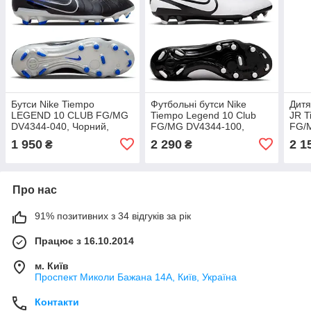
Бутси Nike Tiempo
Футбольні бутси Nike
Дитя
LEGEND 10 CLUB FG/MG
Tiempo Legend 10 Club
JR 
DV4344-040, Чорний,
FG/MG DV4344-100,
FG/
Розмір (EU) — 44.5
Білий, Розмір (EU) — 44.5
Чорн
1 950
2 290
2 1
₴
₴
Про нас
91% позитивних з 34 відгуків за рік
Працює з 16.10.2014
м. Київ
Проспект Миколи Бажана 14А, Київ, Україна
Контакти