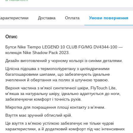
арактеристики
Доставка
Оплата
Умови повернення
Опис
Бутси Nike Tiempo LEGEND 10 CLUB FG/MG DV4344-100 —
колекція Nike Shadow Pack 2023.
Дизайн виготовлений у чорному кольорі із синіми деталями.
Цілісна підошва з термополіуретану з циліндричними
багатошаровими шипами, що забезпечують ідеальне
зчеплення й обертання на полях зі штучною травою.
Верхня частина з м'якої синтетичної шкіри, FlyTouch Lite,
м'якша за натуральну шкіру, ідеально адаптується до ноги,
забезпечуючи комфорт і точність рухів.
Мікротка для покращення площі контакту з м'ячем.
Взуття має зручний обтислий крій.
Це взуття з м'якою устілкою забезпечує не тільки чудові
характеристики, а й додатковий комфорт під час інтенсивних