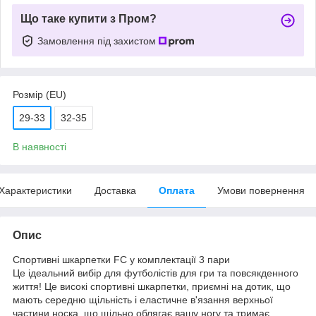
Що таке купити з Пром?
Замовлення під захистом
Розмір (EU)
29-33
32-35
В наявності
Характеристики
Доставка
Оплата
Умови повернення
Опис
Спортивні шкарпетки FC у комплектації 3 пари
Це ідеальний вибір для футболістів для гри та повсякденного
життя! Це високі спортивні шкарпетки, приємні на дотик, що
мають середню щільність і еластичне в'язання верхньої
частини носка, що щільно облягає вашу ногу та тримає