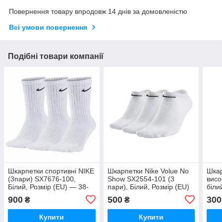
Повернення товару впродовж 14 днів за домовленістю
Всі умови повернення
Подібні товари компанії
Шкарпетки спортивні NIKE
Шкарпетки Nike Volue No
Шкар
(3пари) SX7676-100,
Show SX2554-101 (3
висо
Білий, Розмір (EU) — 38-
пари), Білий, Розмір (EU)
біли
42
— 42-46
(EU)
900
500
300
₴
₴
Купити
Купити